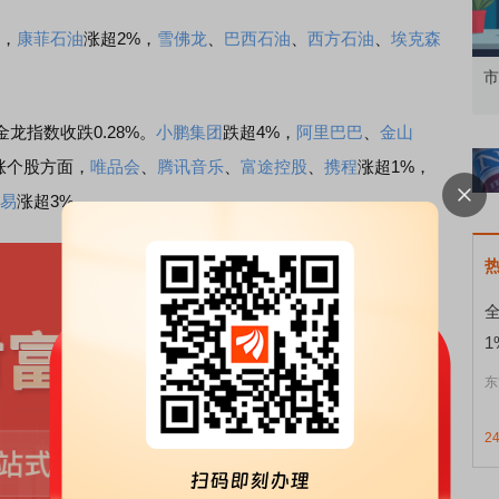
%，
康菲石油
涨超2%，
雪佛龙
、
巴西石油
、
西方石油
、
埃克森
资者
市价委托那么多种，究竟怎么用？
北
金龙指数收跌0.28%。
小鹏集团
跌超4%，
阿里巴巴
、
金山
涨个股方面，
唯品会
、
腾讯音乐
、
富途控股
、
携程
涨超1%，
易
涨超3%。
1
东
2