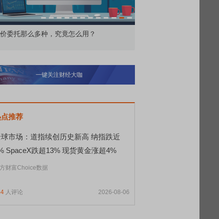
交所顶格打新居然只能中碎股
敢为——比亚迪智能化战
一键关注财经大咖
热点推荐
全球市场：道指续创历史新高 纳指跌近
% SpaceX跌超13% 现货黄金涨超4%
方财富Choice数据
44
人评论
2026-08-06