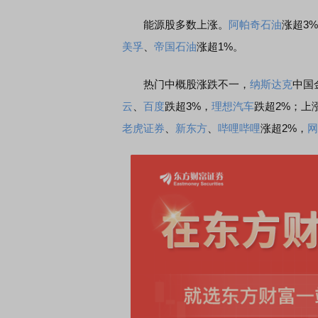
能源股多数上涨。
阿帕奇石油
涨超3
美孚
、
帝国石油
涨超1%。
券知识通识：从基础认知到特色品种
了解北交所知识 做理性投
热门中概股涨跌不一，
纳斯达克
中国
云
、
百度
跌超3%，
理想汽车
跌超2%；上
老虎证券
、
新东方
、
哔哩哔哩
涨超2%，
网