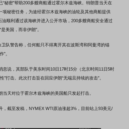
秘密”帮助200多艘商船通过霍尔木兹海峡。特朗普当天在
一项秘密任务，为途经霍尔木兹海峡的油轮及其他商船提供
石油顺利通过该海峡并进入公开市场，200多艘商船安全通过
“是美国，而非伊朗”。
卫队警告称，任何船只不得离开其在波斯湾和阿曼湾的锚
作”。
说，其部队于美东时间10日17时15分（北京时间11日5时
卫性”打击。此次打击旨在回应伊朗“无端且持续的攻击”。
朗当天对位于霍尔木兹海峡的美国船只发起打击。
至发稿，NYMEX WTI原油涨超3%，目前站上93美元/