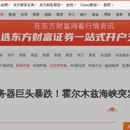
基金网
东方财富证券
东方财富期货
妙想
Choice数据
股吧
行情
数据
全球
美股
港股
期货
外汇
银行
基金
理财
债券
块
排行
新股
基金
港股
美股
期货
外汇
黄金
自选股
自选基金
个股研报
新股申购
转债申购
北交所申购
AH股比价
年报大全
融资融券
龙虎
服务器巨头暴跌！霍尔木兹海峡突
小金属板块走强
半导体板块活跃
沪深资金流向
A股估值分析全览
重要机构持股数