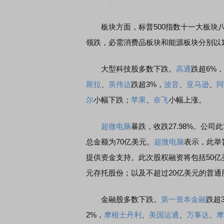
板块方面，标普500指数十一大板块八跌三
领跌，必需消费品板块和能源板块分别以1.6
大型科技股多数下跌。
高通
跌超6%，
斯拉
、
英伟达
跌超3%，
波音
、
亚马逊
、
阿
尔
小幅下跌；
苹果
、
奈飞
小幅上涨。
超微电脑
暴跌，收跌27.98%。公
总金额为70亿美元。
超微电脑
表示，此举
提供资金支持。此次股权融资将包括50亿美
元存托股份；以及不超过20亿美元的普通
金融股多数下跌。
第一资本金融
跌超
2%，
摩根士丹利
、
美国运通
、
万事达
、
摩