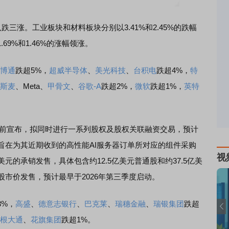
涨。工业板块和材料板块分别以3.41%和2.45%的跌幅
9%和1.46%的涨幅领涨。
博通
跌超5%，
超威半导体
、
美光科技
、
台积电
跌超4%，
特
斯麦
、Meta、
甲骨文
、
谷歌-A
跌超2%，
微软
跌超1%，
英特
司此前宣布，拟同时进行一系列股权及股权关联融资交易，预计
旨在为其近期收到的高性能AI服务器订单所对应的组件采购
视
元的承销发售，具体包含约12.5亿美元普通股和约37.5亿美
股市价发售，预计最早于2026年第三季度启动。
3%，
高盛
、
德意志银行
、
巴克莱
、
瑞穗金融
、
瑞银集团
跌超
根大通
、
花旗集团
跌超1%。