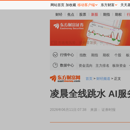
网站首页
加收藏
移动客户端
东方财富
天天
财经
焦点
股票
新股
期指
期权
行情中心
指数
期指
期权
个股
板
数据中心
资金流向
主力排名
板块资金
首页
>
财经频道
>
正文
凌晨全线跳水 AI
2026年06月11日 07:38
来源： 证券时报
稀土板块领涨