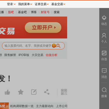
登录
我的菜单
证券交易
基金交易
直播
股吧
基金吧
博客
财富号
搜索
动态
个人
0
榜
限售解禁
IPO审核
大宗交易
估值分析
自选
发！
消息
搜索
据
机构调研数据一览
主力最新动向
上市公司限售股解禁一览
昨日涨停
电力板