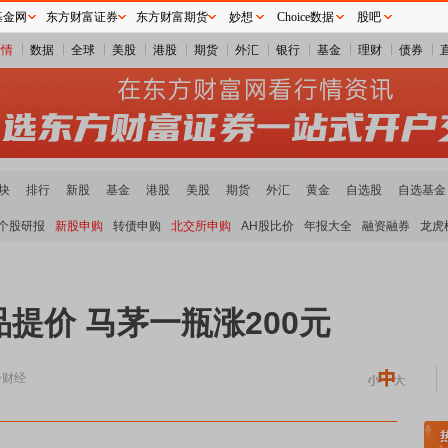
基金网
东方财富证券
东方财富期货
妙想
Choice数据
股吧
行情
数据
全球
美股
港股
期货
外汇
银行
基金
理财
债券
块
排行
新股
基金
港股
美股
期货
外汇
黄金
自选股
自选基金
个股研报
新股申购
转债申购
北交所申购
AH股比价
年报大全
融资融券
龙虎
提价 马茅一瓶涨200元
一财经
土板块领涨
小金属板块走强
半导体板块活跃
沪深资金流向
A股估值分析全览
重