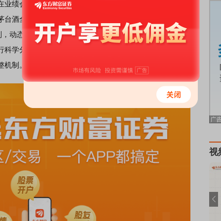
绩会上表示，茅台已建立了“随行就市、相对平稳”的自营
茅台酒全产品自营体系零售价格完成首次价格调整。未来茅
原则，动态监测市场供需变化、消费趋势、渠道库存及终端动销
行科学分析和充分研判，努力构建基于供需适配、量价平
整机制。具体情况请以公司官方发布的信息为准。
视