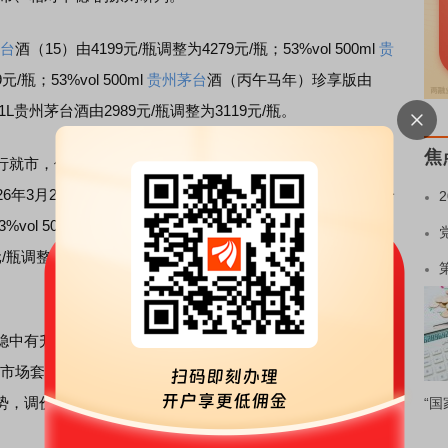
台
酒（15）由4199元/瓶调整为4279元/瓶；53%vol 500ml
贵
瓶；53%vol 500ml
贵州茅台
酒（丙午马年）珍享版由
l 1L贵州茅台酒由2989元/瓶调整为3119元/瓶。
焦
就市，促进价量平衡，减少市场波动，防止价格炒作也是
26年3月20日，随着市场价格回升，贵州茅台就已经上调过一
vol 500ml贵州茅台酒（2026）销售合同价由1169元/瓶调
9元/瓶调整为1539元/瓶，调价后茅台批价缓慢上行，之后保持
有升，公斤茅台的批价在3260元/瓶左右，精品茅台批价
后，市场套利空间再次缩小。有酒商认为，精品和15年调价对市
势，调价后不排除还会继续上涨。
“国