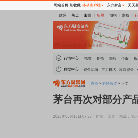
网站首页
加收藏
移动客户端
东方财富
天天
财经
焦点
股票
新股
期指
期权
行情中心
指数
期指
期权
个股
板
数据中心
资金流向
主力排名
板块资金
首页
>
财经频道
>
正文
茅台再次对部分产品
2026年05月16日 07:37
作者： 栾立
来源： 第
稀