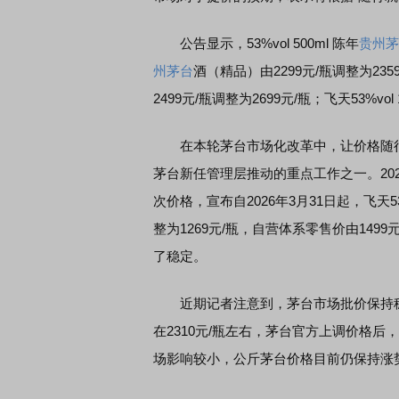
公告显示，53%vol 500ml 陈年
贵州茅
州茅台
酒（精品）由2299元/瓶调整为2359元/
2499元/瓶调整为2699元/瓶；飞天53%vo
在本轮茅台市场化改革中，让价格随行
茅台新任管理层推动的重点工作之一。20
次价格，宣布自2026年3月31日起，飞天53%
整为1269元/瓶，自营体系零售价由149
了稳定。
近期记者注意到，茅台市场批价保持稳中
在2310元/瓶左右，茅台官方上调价格
场影响较小，公斤茅台价格目前仍保持涨