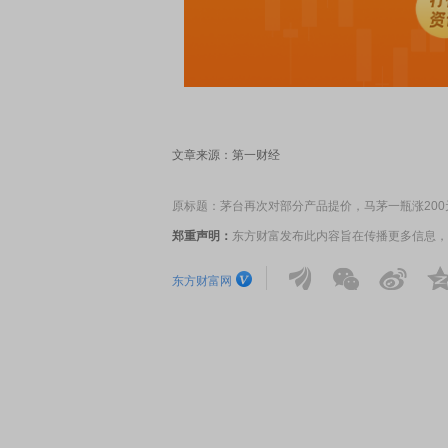
EDMI K90 至尊版 新品发布会
首席连线｜东方财富证券陈
风，将吹向何处
文章来源：第一财经
原标题：茅台再次对部分产品提价，马茅一瓶涨200
郑重声明：
东方财富发布此内容旨在传播更多信息，
东方财富网