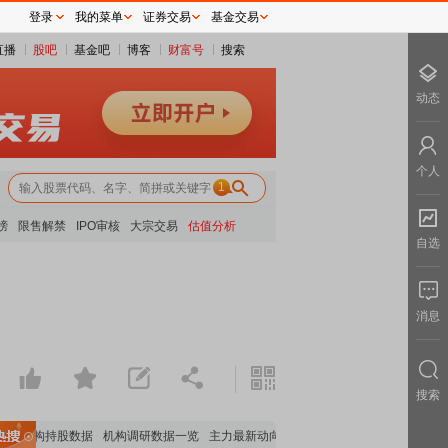
登录
我的菜单
证券交易
基金交易
直播
股吧
基金吧
博客
财富号
搜索
动态
个人
1
榜
限售解禁
IPO审核
大宗交易
估值分析
自选
消息
搜索
要机构持股数据
机构调研数据一览
主力最新动向
上市公司限售股解禁一览
昨日