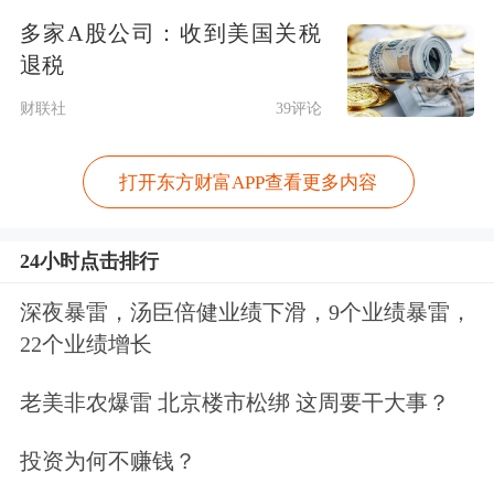
多家A股公司：收到美国关税
至7月16日，2025年共有55只新股上
退税
市，上市首日平均涨幅为225.42%。
财联社
39评论
2024年1月1日至7月16日，共有47只新
股上市，上市首日平均涨幅为
打开东方财富APP查看更多内容
134.54%。与去年同期相比，新股发行
数量小幅增加，上市首日表现大幅提
24小时点击排行
升。
深夜暴雷，汤臣倍健业绩下滑，9个业绩暴雷，
22个业绩增长
具体来看，
江南新材
以606.83%的首日
老美非农爆雷 北京楼市松绑 这周要干大事？
涨幅位居第一，
广信科技
、
天工股份
、
投资为何不赚钱？
星图测控
分别上涨500%、411.93%和