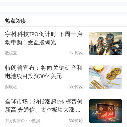
年以来发行价最低的新股。同时，华电
新能是今年以来发行股票数量最多的新
热点阅读
股，也是自2020年以来A股发行股票数
宇树科技IPO倒计时 下周一启
量排名第四的新股，仅次于
中国电信
、
动申购！受益股曝光
三峡能源
、
京沪高铁
。华电新能网上发
数据宝
751评论
行最终中签率约为0.56%，是今年最容
特朗普宣布：将向关键矿产和
易中签的新股。华电新能共有438.92万
电池项目投资30亿美元
个中签号码，根据中签号码数量估算可
财联社
582评论
能有数百万中签股民。
全球市场：纳指涨超1% 标普创
新高 光通信、太空板块大涨 ...
今年以来，新股市场交投活跃，“赚钱
东方财富Choice数据
502评论
效应”持续凸显。Choice数据显示，截