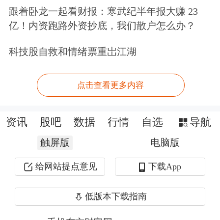
407.23%，分列第二至第四位。此外，
跟着卧龙一起看财报：寒武纪半年报大赚 23
亿！内资跑路外资抄底，我们散户怎么办？
浙江华远
、
中国瑞林
、
海阳科技
等48只
新股的首日涨幅超100%，占上市新股
科技股自救和情绪票重岀江湖
总数的比重达87.27%。
点击查看更多内容
从发行价格看，截至7月16日，今年55
只新股的平均发行价格为22.69元，与
资讯
股吧
数据
行情
自选
导航
去年同期25.21元的平均发行价相比有
触屏版
电脑版
所下降。
给网站提点意见
下载App
低版本下载指南