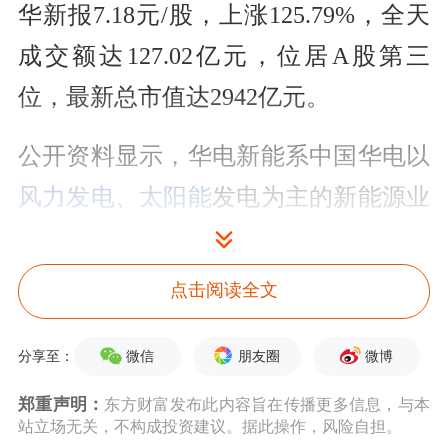
华新报7.18元/股，上涨125.79%，全天
成交额达127.02亿元，位居A股第三
位，最新总市值达2942亿元。
公开资料显示，华电新能系中国华电以
风力发电
、
太阳能
发电为主的新能源业
务整合的唯一平台。公司的主营业务是
风力发电、太阳能发电为主的新能源项
点击阅读全文
目的开发、投资和运营，主要产品是
电
力
。
微信
朋友圈
微博
分享至：
郑重声明：
东方财富发布此内容旨在传播更多信息，与本
华电新能本次发行价为3.18元/股，是今
站立场无关，不构成投资建议。据此操作，风险自担。