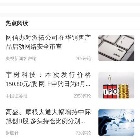
调整为主，但个股情绪并不算悲观，周
五已有率先修复迹象。
热点阅读
如下面几张图所示，全A平均股价本周
网信办对派拓公司在华销售产
品启动网络安全审查
仅微跌0.04%，在高位收出一颗略微缩
央视新闻客户端
709评论
量的十字星。
宇树科技：本次发行价格
150.80元/股 网上申购日为8月...
中国证券报
2358评论
高盛、摩根大通大幅增持中际
旭创H股 多头持仓比例分别...
财联社
730评论