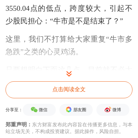
3550.04点的低点，跨度较大，引起不
少股民担心：“牛市是不是结束了？”
这里，我们不打算给大家重复“牛市多
急跌”之类的心灵鸡汤。
只要想明白下面这几点，目前就不必太
焦虑：
点击阅读全文
一是，日线级别的调整固然有些惊人，
微信
朋友圈
微博
分享至：
但周线、月线级别的趋势仍然健康。
郑重声明：
东方财富发布此内容旨在传播更多信息，与本
二是，本周主要股指（或者说大盘）以
站立场无关，不构成投资建议。据此操作，风险自担。