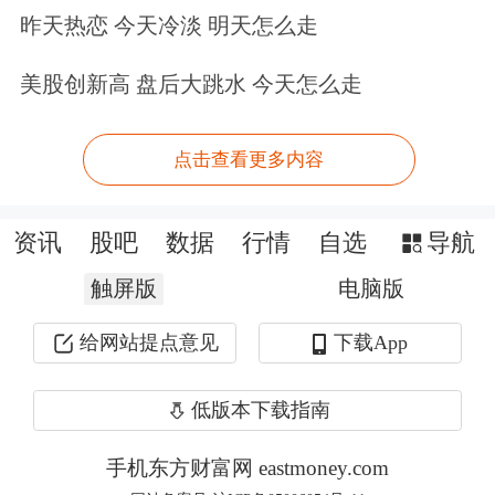
昨天热恋 今天冷淡 明天怎么走
美股创新高 盘后大跳水 今天怎么走
点击查看更多内容
前半周，个股涨跌基本持平，周三周四
资讯
股吧
数据
行情
自选
导航
集体调整后，周五近似普反。
触屏版
电脑版
给网站提点意见
下载App
低版本下载指南
板块来看，本周以
创新药
为代表的医药
手机东方财富网 eastmoney.com
方向持续走强，科技线先涨后跌，
军工