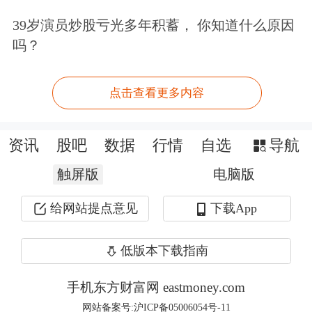
向以色列方向发射约150枚导弹。
39岁演员炒股亏光多年积蓄， 你知道什么原因
吗？
另据以色列军方消息人士称，美国正在
帮助以色列拦截来自伊朗的导弹。美军
点击查看更多内容
的萨德反导系统参与了拦截行动。
资讯
股吧
数据
行情
自选
导航
随后，两名美国官员当日表示，美国军
触屏版
电脑版
方协助击落了射向以色列的伊朗导弹。
给网站提点意见
下载App
伊朗称击落至少一架以军战机并逮捕飞
行员，以方否认
低版本下载指南
手机东方财富网 eastmoney.com
据央视新闻，当地时间13日，伊朗军方
网站备案号:沪ICP备05006054号-11