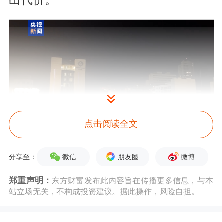
出代价。
点击阅读全文
图片来源：央视新闻
微信
朋友圈
微博
分享至：
哈梅内伊：伊朗武装部队将采取武力行
郑重声明：
东方财富发布此内容旨在传播更多信息，与本
动，彻底摧毁以政权
站立场无关，不构成投资建议。据此操作，风险自担。
据央视新闻，伊朗最高领袖哈梅内伊13