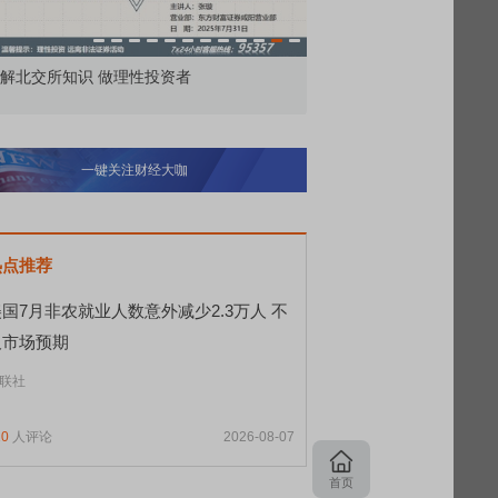
价委托那么多种，究竟怎么用？
北交所顶格打新居然只能
一键关注财经大咖
热点推荐
国7月非农就业人数意外减少2.3万人 不
及市场预期
联社
10
人评论
2026-08-07
首页