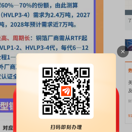
知到特色品种
了解北交所知识 做理性投资者
市
美
财
9