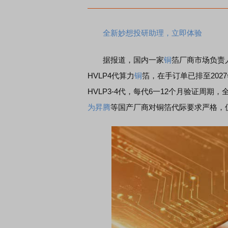
全新妙想投研助理，立即体验
据报道，国内一家
铜
箔厂商市场负责
HVLP4代算力
铜
箔，在手订单已排至202
HVLP3-4代，每代6一12个月验证周期
为昇腾
等国产厂商对铜箔代际要求严格，