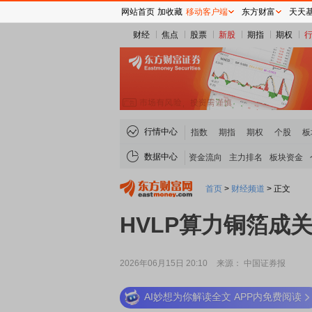
网站首页
加收藏
移动客户端
东方财富
天天
财经
焦点
股票
新股
期指
期权
行情中心
指数
期指
期权
个股
板
数据中心
资金流向
主力排名
板块资金
首页
>
财经频道
>
正文
HVLP算力铜箔成关
2026年06月15日 20:10
来源： 中国证券报
AI妙想为你解读全文 APP内免费阅读
稀土板