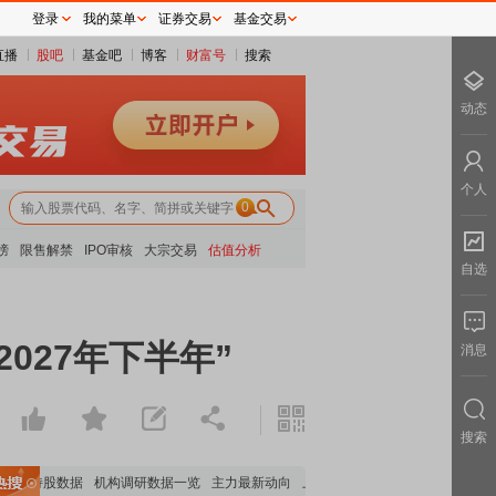
登录
我的菜单
证券交易
基金交易
直播
股吧
基金吧
博客
财富号
搜索
动态
个人
0
榜
限售解禁
IPO审核
大宗交易
估值分析
自选
027年下半年”
消息
搜索
持股数据
机构调研数据一览
主力最新动向
上市公司限售股解禁一览
昨日涨停