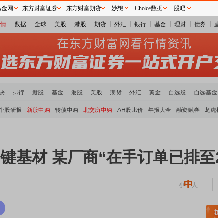
基金网
东方财富证券
东方财富期货
妙想
Choice数据
股吧
行情
数据
全球
美股
港股
期货
外汇
银行
基金
理财
债券
块
排行
新股
基金
港股
美股
期货
外汇
黄金
自选股
自选基金
个股研报
新股申购
转债申购
北交所申购
AH股比价
年报大全
融资融券
龙虎
键基材 某厂商“在手订单已排至2
块领涨
元件板块走强
半导体板块活跃
沪深资金流向
A股估值分析全览
重要机构