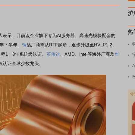
沪
热
人表示，目前该企业旗下专为AI服务器、高速光模块配套的
7年下半年。
铜
箔厂商需从RTF起步，逐步升级至HVLP1-2、
，全程1一3年系统级认证。
英伟达
、AMD、Intel等海外厂商及
华
仅认证全球少数龙头。