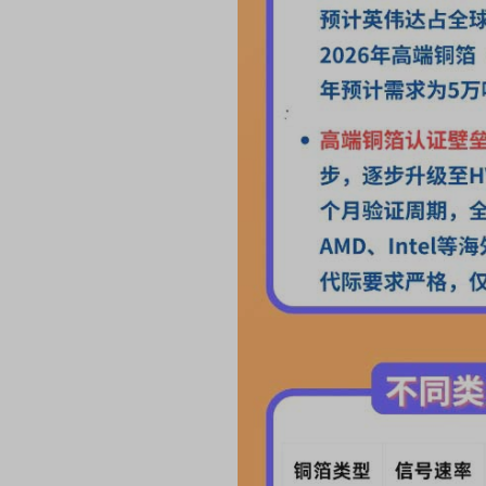
席连线｜东方财富证券陈果：A股再平衡的
债券知识通识：从基础认
，将吹向何处