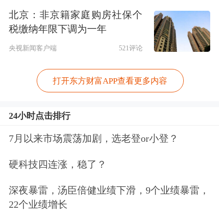
北京：非京籍家庭购房社保个
SpaceX
上市首日收涨超19%，总市值报
税缴纳年限下调为一年
2.1万亿美元，成交额800亿美元。美股
央视新闻客户端
521评论
太空概念股大跌，
维珍银河
一度跌超
打开东方财富APP查看更多内容
31%，
回声星通信
、Rocket Lab跌逾
10%。
24小时点击排行
7月以来市场震荡加剧，选老登or小登？
硬科技四连涨，稳了？
深夜暴雷，汤臣倍健业绩下滑，9个业绩暴雷，
22个业绩增长