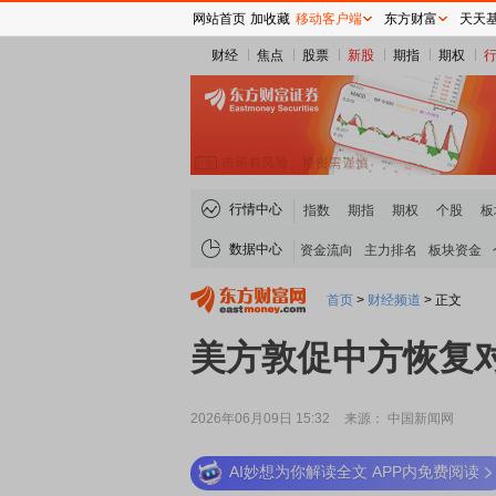
网站首页
加收藏
移动客户端
东方财富
天天
财经
焦点
股票
新股
期指
期权
行情中心
指数
期指
期权
个股
板
数据中心
资金流向
主力排名
板块资金
首页
>
财经频道
>
正文
美方敦促中方恢复
2026年06月09日 15:32
来源： 中国新闻网
AI妙想为你解读全文 APP内免费阅读