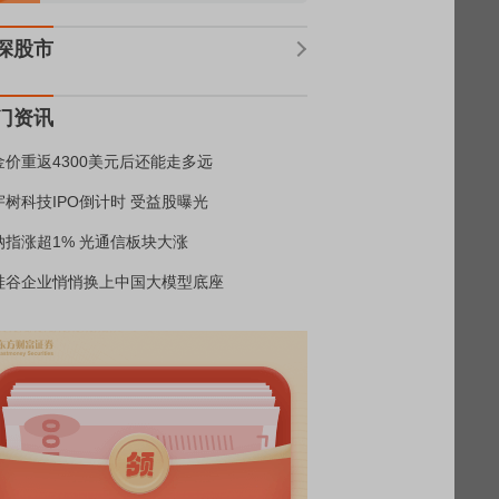
深股市
门资讯
金价重返4300美元后还能走多远
宇树科技IPO倒计时 受益股曝光
纳指涨超1% 光通信板块大涨
硅谷企业悄悄换上中国大模型底座