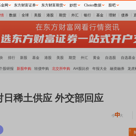
基金网
东方财富证券
东方财富期货
妙想
Choice数据
股吧
行情
数据
全球
美股
港股
期货
外汇
银行
基金
理财
债券
块
排行
新股
基金
港股
美股
期货
外汇
黄金
自选股
自选基金
个股研报
新股申购
转债申购
北交所申购
AH股比价
年报大全
融资融券
龙虎
对日稀土供应 外交部回应
稀土板块领涨
元件板块走强
半导体板块活跃
沪深资金流向
A股估值分析全览