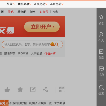
登录
我的菜单
证券交易
基金交易
直播
股吧
基金吧
博客
财富号
搜索
动态
个人
0
榜
限售解禁
IPO审核
大宗交易
估值分析
自选
消息
搜索
重要机构持股数据
机构调研数据一览
主力最新动向
上市公司限售股解禁一览