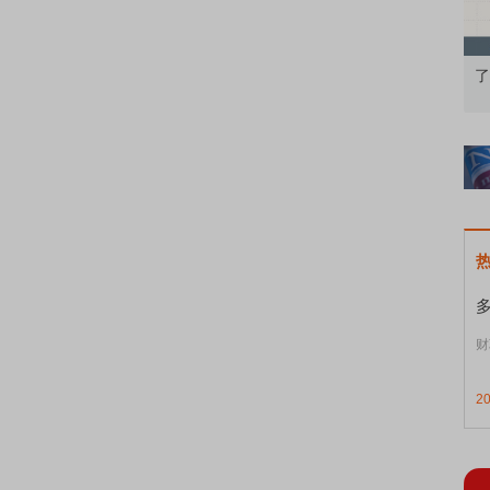
债券知识通识：从基础认知到特色品种
了解北交所知识 做
财
2