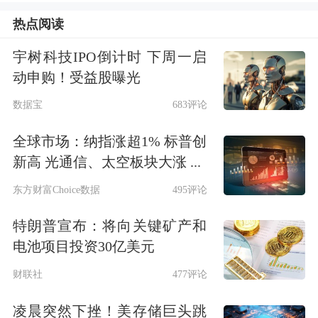
鲜果价格下降1.0%，影响CPI下降约
热点阅读
0.02个百分点；鲜菜价格下降0.5%，影
宇树科技IPO倒计时 下周一启
响CPI下降约0.01个百分点；水产品价
动申购！受益股曝光
格上涨1.3%，影响CPI上涨约0.02个百
数据宝
683评论
分点。
全球市场：纳指涨超1% 标普创
新高 光通信、太空板块大涨 ...
其他七大类价格同比六涨一降。其中，
东方财富Choice数据
495评论
其他用品及服务、交通
通信
、医疗保健
价格分别上涨11.0%、4.6%和2.2%，衣
特朗普宣布：将向关键矿产和
电池项目投资30亿美元
着、生活用品及服务、
教育
文化娱乐价
财联社
477评论
格分别上涨1.5%、1.4%和1.3%；居住
凌晨突然下挫！美存储巨头跳
价格下降0.2%。