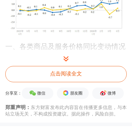
一、各类商品及服务价格同比变动情况
4月份，食品烟酒及在外
餐饮
类价格同
点击阅读全文
比下降0.8%，影响CPI（居民消费价格
指数）下降约0.24个百分点。食品中，
微信
朋友圈
微博
分享至：
畜肉类价格下降6.7%，影响CPI下降约
郑重声明：
东方财富发布此内容旨在传播更多信息，与本
0.28个百分点，其中猪肉价格下降
站立场无关，不构成投资建议。据此操作，风险自担。
15.2%，影响CPI下降约0.29个百分点；