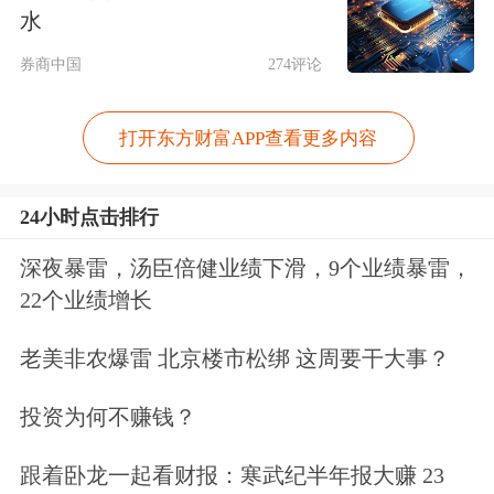
水
券商中国
274评论
打开东方财富APP查看更多内容
24小时点击排行
深夜暴雷，汤臣倍健业绩下滑，9个业绩暴雷，
22个业绩增长
二、各类商品及服务价格环比变动情况
老美非农爆雷 北京楼市松绑 这周要干大事？
4月份，食品烟酒及在外餐饮类价格环
投资为何不赚钱？
比下降1.0%，影响CPI下降约0.28个百
跟着卧龙一起看财报：寒武纪半年报大赚 23