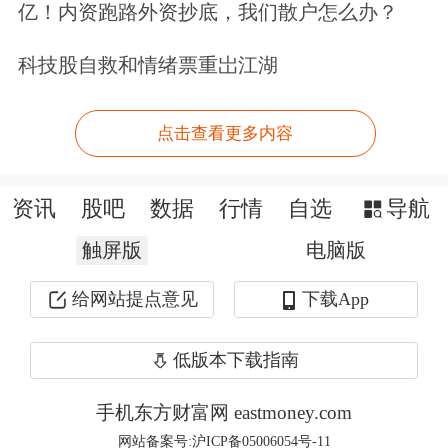
分点。食品中，鲜菜价格下降6.4%，影
亿！内资跑路外资抄底，我们散户怎么办？
响CPI下降约0.11个百分点；畜肉类价
科技股自救和情绪票重岀江湖
格下降2.7%，影响CPI下降约0.11个百
分点，其中猪肉价格下降5.7%，影响
点击查看更多内容
CPI下降约0.10个百分点；鲜果价格下
降2.3%，影响CPI下降约0.05个百分
资讯
股吧
数据
行情
自选
导航
点；水产品价格下降1.2%，影响CPI下
触屏版
电脑版
降约0.02个百分点；蛋类价格上涨
给网站提点意见
下载App
2.7%，影响CPI上涨约0.01个百分点。
低版本下载指南
其他七大类价格环比三涨一平三降。其
手机东方财富网 eastmoney.com
中，交通通信、教育文化娱乐、医疗保
网站备案号:沪ICP备05006054号-11