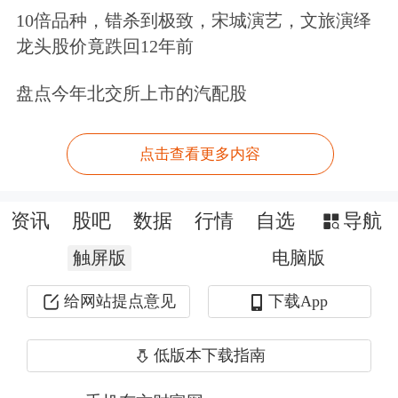
10倍品种，错杀到极致，宋城演艺，文旅演绎
人员陈某于3月31日下船，而邮轮首例
龙头股价竟跌回12年前
病例4月1日登船，二者没有时空交集。
盘点今年北交所上市的汽配股
陈某下船至今39天，无相关症状。宜宾
市疾病预防控制中心对陈某及家庭成员
点击查看更多内容
采样检测，汉坦病毒核酸检测结果均为
阴性。
资讯
股吧
数据
行情
自选
导航
全球市场
触屏版
电脑版
给网站提点意见
下载App
特朗普称中美元首会谈将按计划举行
外交部：目前无进一步信息提供
低版本下载指南
5月8日，外交部发言人林剑主持例行记