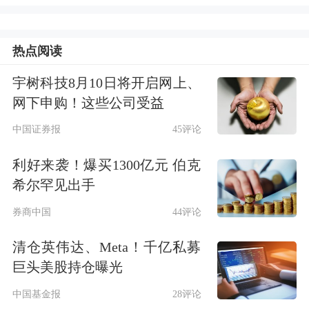
服务业扩能提质举措，加强水网、新型
热点阅读
电网、算力网、新一代通信网、城市地
下管网、物流网等规划建设。
宇树科技8月10日将开启网上、
网下申购！这些公司受益
16.23万亿元！今年前4个月我国货物贸
中国证券报
45评论
易进出口同比增长14.9%
利好来袭！爆买1300亿元 伯克
希尔罕见出手
据海关统计，4月当月，我国货物贸易
券商中国
44评论
进出口总值4.38万亿元，同比增长
14.2%。其中，出口2.48万亿元，增长
清仓英伟达、Meta！千亿私募
巨头美股持仓曝光
9.8%。进口1.9万亿元，增长20.6%。前
中国基金报
28评论
4个月，进出口总值16.23万亿元，同比