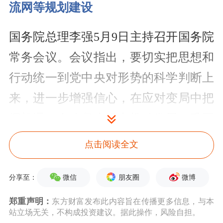
流网等规划建设
国务院总理李强5月9日主持召开国务院
常务会议。会议指出，要切实把思想和
行动统一到党中央对形势的科学判断上
来，进一步增强信心，在应对变局中把
握机遇，在攻坚克难中推动发展，巩固
拓展经济稳中向好势头，努力实现“十
点击阅读全文
五五”良好开局。宏观政策要在用好、
微信
朋友圈
微博
用足上下功夫，坚持靠前发力，不断提
分享至：
升实施效能。做强国内大循环要在供需
郑重声明：
东方财富发布此内容旨在传播更多信息，与本
站立场无关，不构成投资建议。据此操作，风险自担。
协同、联动升级上求突破，落实和完善