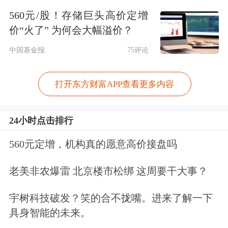
560元/股！存储巨头高价定增
增长14.9%。其中，出口9.33万亿元，
价“火了” 为何会大幅溢价？
增长11.3%。进口6.9万亿元，增长
中国基金报
75评论
20%。
打开东方财富APP查看更多内容
网传四川宜宾人员关联境外邮轮疫情
官方通报：无时空交集
24小时点击排行
5月9日，四川省宜宾市疾病预防控制中
560元定增，机构真的愿意高价接盘吗
心就网传该市人员涉“洪迪厄斯”邮轮相
老美非农爆雷 北京楼市松绑 这周要干大事？
关情况发布通报。近日，网络出现宜宾
宇树科技破发？笑的合不拢嘴。进来了解一下
市人员关联境外邮轮疫情相关传言。经
具身智能的未来。
核查，现将有关情况通报如下：宜宾籍