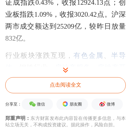
证成指跌0.43%，收报12924.13点；创
业板指跌1.09%，收报3020.42点。沪深
两市成交额达到25209亿，较昨日放量
832亿。
行业板块涨跌互现，
有色金属
、
半导
体
、钢铁行业、
房地产服务
、
房地产开
发
、
小金属
、
贵金属
板块涨幅居前，保
点击阅读全文
险、
银行
、证券板块跌幅居前。
个股方
面，上涨股票数量超过1900只，逾70只
微信
朋友圈
微博
分享至：
股票涨停。
郑重声明：
东方财富发布此内容旨在传播更多信息，与本
站立场无关，不构成投资建议。据此操作，风险自担。