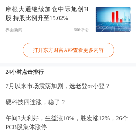
摩根大通继续加仓中际旭创H
股 持股比例升至15.02%
界面新闻
666评论
打开东方财富APP查看更多内容
24小时点击排行
7月以来市场震荡加剧，选老登or小登？
硬科技四连涨，稳了？
午间3大利好，生益涨10%，胜宏涨12%，26个
有色板块集体走强，
北方铜业
、
盛达资
PCB股集体涨停
源
等封板。