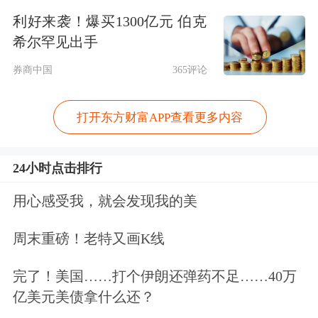
利好来袭！爆买1300亿元 伯克
不再审核购房资格。
希尔罕见出手
三、优化调整个人住房信贷政策
券商中国
365评论
各银行业金融机构根据深圳市市场利率
打开东方财富APP查看更多内容
定价自律机制要求和本机构经营状况、
客户风险状况等因素，在利率定价机制
24小时点击排行
安排方面不再区分首套住房和二套住
用心感受我，就会发现我的美
房，合理确定每笔商业性个人住房贷款
周末重磅！老特又画K线
的具体利率水平。
完了！美国……打个伊朗还弹药不足……40万
本通知自2025年9月6日起施行。
亿美元美债拿什么还？