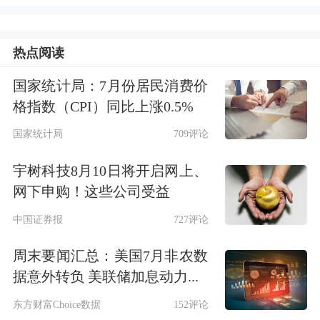
商品住房限购政策。
热点阅读
二、分区优化调整企事业单位购买商品
国家统计局：7月份居民消费价
住房政策
格指数（CPI）同比上涨0.5%
国家统计局
709评论
企事业单位可在本市范围内购买商品住
房，用于解决员工住房等需求。其中，
宇树科技8月10日将开启网上、
网下申购！这些公司受益
在福田区、南山区和宝安区新安街道范
中国证券报
727评论
围内购买商品住房，需同时满足设立年
周末要闻汇总：美国7月非农数
限满1年、在本市累计缴纳税款金额达
据意外转负 美联储加息动力...
100万元人民币、员工人数10名及以上
东方财富Choice数据
152评论
条件；在本市其他区域购买商品住房，