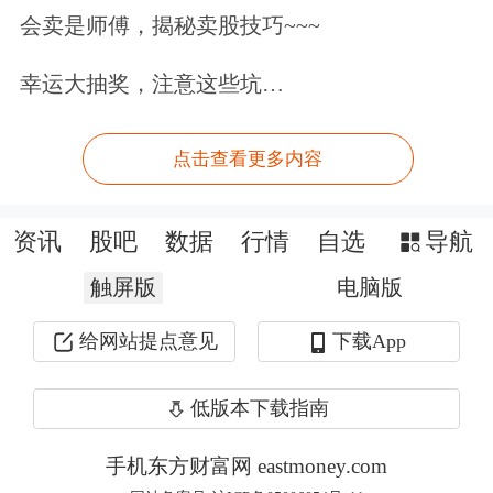
相关报道
会卖是师傅，揭秘卖股技巧~~~
幸运大抽奖，注意这些坑…
深圳公积金两项规定征求意见 新增购
房首付款提取
点击查看更多内容
深圳市住房和建设局网站发布《深圳市
资讯
股吧
数据
行情
自选
导航
住房公积金管理办法》和《深圳市住房
公积金提取管理规定》两项文件的修订
触屏版
电脑版
征求意见稿。包括：1、拟新增六类提
给网站提点意见
下载App
取情形支持职工住房消费，加大对职工
低版本下载指南
购买首套或第二套住房的支持力度，
手机东方财富网 eastmoney.com
《提取规定》修订征求意见稿拟新增六