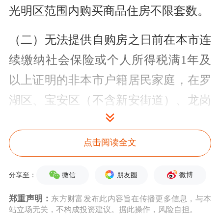
光明区范围内购买商品住房不限套数。
（二）无法提供自购房之日前在本市连
续缴纳社会保险或个人所得税满1年及
以上证明的非本市户籍居民家庭，在罗
湖区、宝安区（不含新安街道）、龙岗
区、龙华区、坪山区、光明区范围内购
买商品住房限购2套。
点击阅读全文
（三）在盐田区、大鹏新区购买商品住
微信
朋友圈
微博
分享至：
房，不再审核购房资格。
郑重声明：
东方财富发布此内容旨在传播更多信息，与本
站立场无关，不构成投资建议。据此操作，风险自担。
（四）成年单身人士按照居民家庭执行