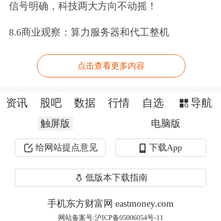
调降至每年0.4%；将指数型基金和债券
信号明确，科技两大方向不动摇！
型基金的销售服务费率上限由每年0.4%
8.6商业观察：算力服务器和代工整机
调降至每年0.2%；将货币市场基金的销
售服务费率上限由0.25%调降至
点击查看更多内容
0.15％。以近三年平均数据测算，第三
阶段基金销售费用改革将整体降费约
资讯
股吧
数据
行情
自选
导航
300亿元，降幅约为34%。
触屏版
电脑版
给网站提点意见
下载App
约束短期行为方面，《规定》进行了优
化赎回费的制度安排。一方面，将现
低版本下载指南
行“赎回费部分归基金资产所有，部分
手机东方财富网 eastmoney.com
归基金销售机构所有”的制度安排，优
网站备案号:沪ICP备05006054号-11