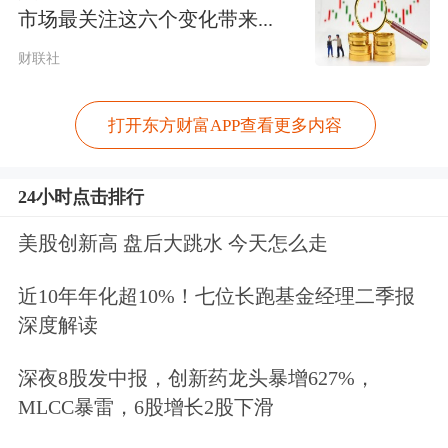
市场最关注这六个变化带来...
直销业务发展提供高效、便捷、安全服
财联社
务。
具体来看，降费力度较大。本次降费，
打开东方财富APP查看更多内容
将股票型基金的认购费率、申购费率上
24小时点击排行
限由1.2%、1.5%调降至0.8%；将混合
美股创新高 盘后大跳水 今天怎么走
型基金的认购费率、申购费率上限由
1.2%、1.5%调降至0.5%；将债券型基
近10年年化超10%！七位长跑基金经理二季报
深度解读
金的认购费率、申购费率上限由0.6%、
0.8%调降至0.3%。将股票型基金和混合
深夜8股发中报，创新药龙头暴增627%，
MLCC暴雷，6股增长2股下滑
型基金的销售服务费率上限由每年0.6%