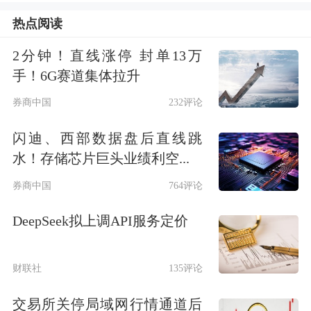
服务费率水平，降低投资者成本；优化
热点阅读
赎回安排，明确公募基金赎回费全额计
2分钟！直线涨停 封单13万
入基金财产；鼓励长期持有，明确对投
手！6G赛道集体拉升
资者持有期限超过一年的股票型基金、
券商中国
232评论
混合型基金、债券型基金，不再计提销
闪迪、西部数据盘后直线跳
售服务费；坚持权益类基金发展导向，
水！存储芯片巨头业绩利空...
设置差异化的尾随佣金支付比例上限；
券商中国
764评论
强化基金销售费用规范，统筹解决基金
DeepSeek拟上调API服务定价
销售结算资金利息归属、基金投顾业务
双重收费等行业乱象；建立基金行业机
财联社
135评论
构投资者直销服务平台，为基金管理人
交易所关停局域网行情通道后