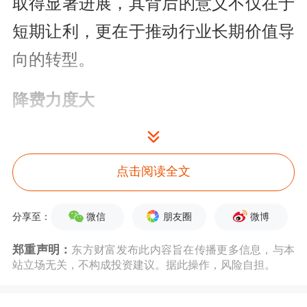
取得显著进展，其背后的意义不仅在于
短期让利，更在于推动行业长期价值导
向的转型。
降费力度大
此次修订是贯彻新“国九条”精神、落实
《公募基金行业费率改革工作方案》和
点击阅读全文
《推动公募基金高质量发展行动方案》
微信
朋友圈
微博
分享至：
的重要举措。
郑重声明：
东方财富发布此内容旨在传播更多信息，与本
《规定》共六章28条，主要内容包括合
站立场无关，不构成投资建议。据此操作，风险自担。
理调降公募基金认购费、申购费、销售