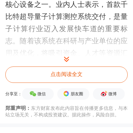
核心设备之一。业内人士表示，首款千
比特超导量子计算测控系统交付，是量
子计算行业迈入发展快车道的重要标
志。随着该系统在科研与产业单位的应
用及优化，将吸引资金、人才等资源汇
聚，推动量子计算产业链完善拓展，助
点击阅读全文
力行业迎来快速成长期。
从二级市场来看，6月16日，万得量子
微信
朋友圈
微博
分享至：
技术概念指数上涨1.42%，
雄帝科技
、
郑重声明：
东方财富发布此内容旨在传播更多信息，与本
站立场无关，不构成投资建议。据此操作，风险自担。
飞天诚信
大涨超10%，
东信和平
涨停，
纬德信息
、
数字认证
、
神州信息
、
吉大