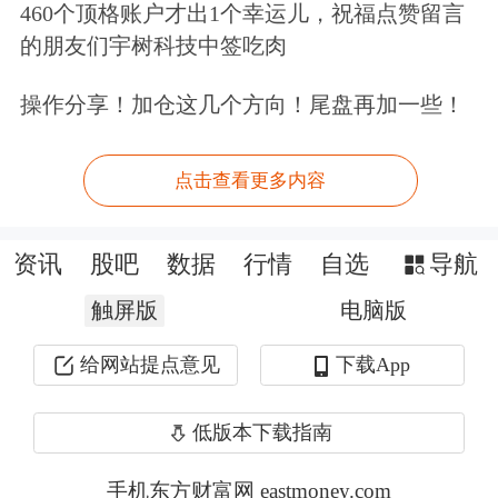
460个顶格账户才出1个幸运儿，祝福点赞留言
的朋友们宇树科技中签吃肉
操作分享！加仓这几个方向！尾盘再加一些！
量子科技产业潜力巨大
点击查看更多内容
量子信息技术是构建新质生产力推动高
质量发展的重要方向，已成为大国博弈
资讯
股吧
数据
行情
自选
导航
新战场，各国政府与企业加速布局。
触屏版
电脑版
从国内政策来看，我国在“十四五”规划
给网站提点意见
下载App
中就提出“瞄准
人工智能
、量子信息、
低版本下载指南
集成电路、生命健康、脑科学、生物育
手机东方财富网 eastmoney.com