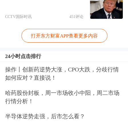
互连产品已用于“墨子号”量子通信卫
星。
CCTV国际时讯
451评论
雄帝科技表示，公司主要聚焦于量子加
打开东方财富APP查看更多内容
密通信和后量子密码方面的研究，致力
于开发基于量子密钥与安全芯片的高安
24小时点击排行
全及
数据要素
类产品。
操作丨创新药逆势大涨，CPO大跌，分歧行情
如何应对？直接说！
国盾量子表示，公司在量子通信领域主
哈药股份封板，周一市场收小中阳，周二市场
要聚焦量子密钥分发技术的研发、生产
行情分析！
和安全应用。
半导体逆势走强，后市怎么看？