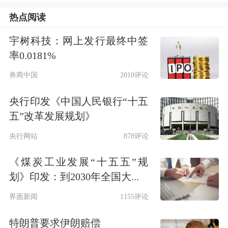
正元
涨幅均超5%。
热点阅读
宇树科技：网上发行最终中签
6月以来，
天融信
、
陕西华达
、雄帝科
率0.0181%
技、国盾量子、
罗博特科
等多家A股公
券商中国
2010评论
司，在投资者互动平台上被询问其量子
央行印发《中国人民银行“十五
科技相关业务情况。
五”改革发展规划》
央行网站
878评论
天融信表示，公司已将量子密码
通信
、
量子密码认证、量子密码签名、量子密
《煤炭工业发展“十五五”规
划》印发：到2030年全国大...
钥生成等研究成果应用于各类产品中。
界面新闻
1155评论
陕西华达表示，公司生产的电连接器及
特朗普要求伊朗赔偿