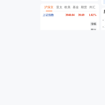
沪深京
亚太
欧美
基金
期货
外汇
上证指数
3940.04
39.69
1.02%
涨幅
量比
换手
异动
深证成指
14311.01
200.89
1.42%
创业板指
3563.12
47.56
1.35%
沪深300
4694.44
43.13
0.93%
东方财富
19.98
-0.03
-0.15%
行情
股吧
资金流
个股异动
自选股票
自选基金
代码
名称
最新价
5分钟涨跌