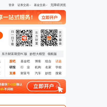
无障碍浏览
登录
证券交易
基金交易
东方财富期货PC版
妙想大模型
领航版
托
股吧
基金吧
博客
组合
话题
告
研报
行 业
机构
名家
学校
查
直播
财富号
汽车
妙想
搜索