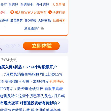
外汇
自选股
自选基金
条件选股
大盘星图
.69%
|
恒生指数
东方财富官方炒股软件
25668.03
↑137.75 ↑0.54%
快速行情
|
日经225
65606.71
↓-76.55 ↓-0.12%
|
龙虎榜
限售解禁
IPO审核
大宗交易
估值分析
港股通(深)
7x24快讯
金买入费1折起！
7*24小时股票开户
：7月居民消费价格指数同比上涨0.5%
滑 美联储9月会按下加息键吗
全球快讯
IPO背后：险资重仓硬科技
新股申购表
r趋势反转？这些个股已率先反包7月跌幅
F市场大变革 对普通投资者有何影响？
收霍尔木兹通行费 提出通航关键条件