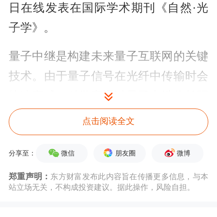
日在线发表在国际学术期刊《自然·光
子学》。
量子中继是构建未来量子互联网的关键
技术。由于量子信号在光纤中传输时会
快速衰减，科学家通过量子中继将长距
离信道分解为多段短程链路，分段建立
点击阅读全文
物质纠缠态后再连接，从而克服光纤信
微信
朋友圈
微博
道中的指数级损耗。
分享至：
郑重声明：
东方财富发布此内容旨在传播更多信息，与本
据介绍，多模式量子中继方案成功结合
站立场无关，不构成投资建议。据此操作，风险自担。
了单光子干涉的高速率和双光子干涉的