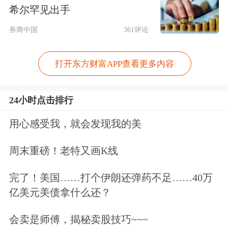
单光子探测器，实现了超越超导探测系
希尔罕见出手
统的安全密钥率纪录，验证了实现高性
券商中国
361评论
能实用化量子密钥分发设备的重要技术
打开东方财富APP查看更多内容
路径。
这意味着，在金融交易、政务
通信
、能
24小时点击排行
源
电力
、
数据中心
、
云计算
等对通信安
用心感受我，就会发现我的美
全和带宽要求较高的场景中，高速率实
周末重磅！老特又画K线
用化量子密钥分发技术有望进一步提升
完了！美国……打个伊朗还弹药不足……40万
关键数据传输的安全水平，并为量子通
亿美元美债拿什么还？
信未来规模化部署打下基础。
会卖是师傅，揭秘卖股技巧~~~