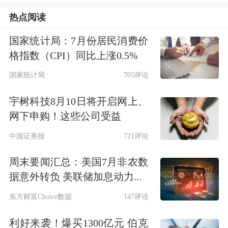
高保真度优势，支持高速率、高保真的
热点阅读
纠缠分发，可直接兼容现有光纤网络基
国家统计局：7月份居民消费价
础设施。
格指数（CPI）同比上涨0.5%
国家统计局
705评论
值得注意的是，就在几天前，中国科大
郭光灿院士团队还与哈尔滨工业大学李
宇树科技8月10日将开启网上、
网下申购！这些公司受益
琼团队合作，在实用化量子密钥分发研
中国证券报
721评论
究方面取得重要进展。
周末要闻汇总：美国7月非农数
据悉，相关团队突破量子态制备和单光
据意外转负 美联储加息动力...
子探测技术在高速、高信噪比和集成度
东方财富Choice数据
147评论
方面的相互制约难题，首次利用
半导体
利好来袭！爆买1300亿元 伯克