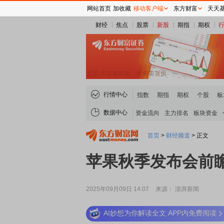
网站首页
加收藏
移动客户端
东方财富
天天
财经
焦点
股票
新股
期指
期权
行情中心
指数
期指
期权
个股
板
数据中心
资金流向
主力排名
板块资金
首页
>
财经频道
>
正文
苹果秋季发布会前瞻：
2025年09月09日 14:07
来源： 澎湃新闻
AI妙想为你解读全文 APP内免费阅读