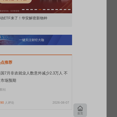
动ETF来了！华安解密新物种
重回放量 趋势回归？
一键关注财经大咖
热点推荐
国7月非农就业人数意外减少2.3万人 不
及市场预期
联社
190
人评论
2026-08-07
首页