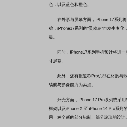
色，以及蓝色和橙色。
在外形与屏幕方面，iPhone 17系列将延
蒙智行技术焕新发布会
财经早知道：CRO领涨，
称，iPhone17系列的“灵动岛”也发生
显。
同时，iPhone17系列手机预计将进
寸屏幕。
此外，还有报道称Pro机型在材质与散热
续航与影像能力为卖点。
外壳方面，iPhone 17 Pro系列或采用铝制框
框架以及iPhone X 至 iPhone 1
用一种全新的部分铝制、部分玻璃的设计