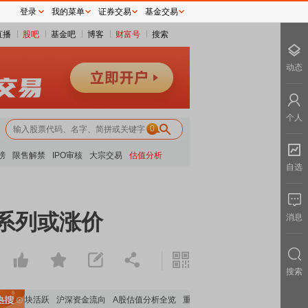
登录
我的菜单
证券交易
基金交易
直播
股吧
基金吧
博客
财富号
搜索
动态
个人
0
榜
限售解禁
IPO审核
大宗交易
估值分析
自选
o系列或涨价
消息
搜索
体板块活跃
沪深资金流向
A股估值分析全览
重要机构持股数据
机构调研数据一览