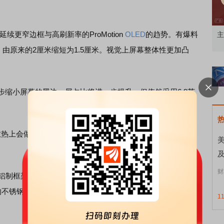
续更窄边框与高刷新率的ProMotion
OLED
的趋势。有爆料
有亮点有分化
午间论市
主
变化，由原来的2厘米缩短为1.5厘米。视觉上屏幕整体性更加凸
一步缩小屏幕的黑边，屏占比将进一步提升。但依然采用6.9英
上会做出调整以兼顾性能与手感；Pro Max被认为仍会以
美
财
架，这与iPhone 15 Pro和iPhone 16 Pro系列的钛金属
4 Pro系列的不锈钢框架均有所不同。此外，该系列机型的背面预计将采
1
。