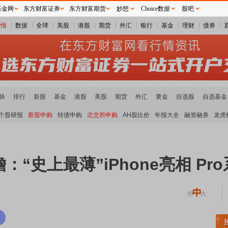
基金网
东方财富证券
东方财富期货
妙想
Choice数据
股吧
行情
数据
全球
美股
港股
期货
外汇
银行
基金
理财
债券
块
排行
新股
基金
港股
美股
期货
外汇
黄金
自选股
自选基金
个股研报
新股申购
转债申购
北交所申购
AH股比价
年报大全
融资融券
龙虎
“史上最薄”iPhone亮相 Pr
稀土板块领涨
元件板块走强
半导