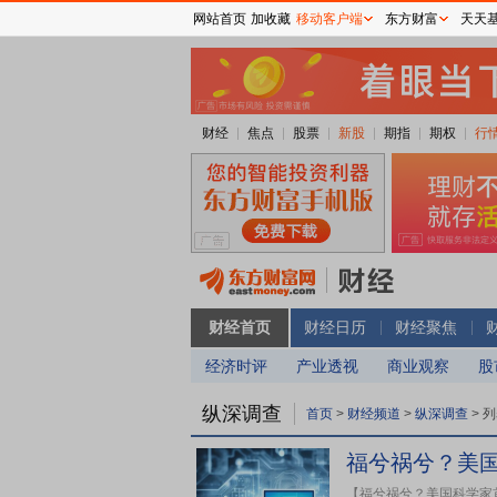
网站首页
加收藏
移动客户端
东方财富
天天
财经
焦点
股票
新股
期指
期权
行
财经首页
财经日历
财经聚焦
经济时评
产业透视
商业观察
股
纵深调查
首页
>
财经频道
>
纵深调查
>
列
福兮祸兮？美国
【福兮祸兮？美国科学家首