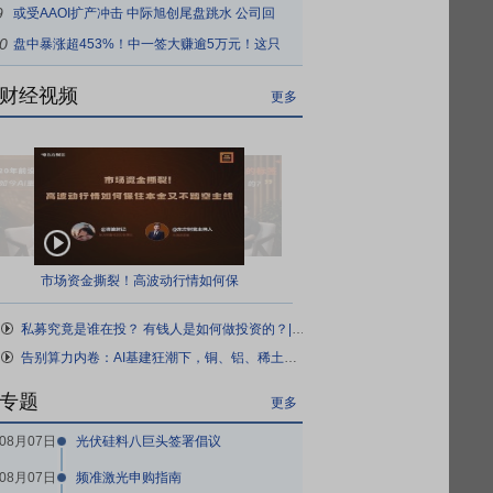
9
融资客超亿元抢筹这10股
或受AAOI扩产冲击 中际旭创尾盘跳水 公司回
0
应：7月订单指引至今有效
盘中暴涨超453%！中一签大赚逾5万元！这只
新股大幅飙升
财经视频
更多
市场资金撕裂！高波动行情如何保
住本金又不踏空主线
私募究竟是谁在投？ 有钱人是如何做投资的？| 对话百亿私募总经理衍复投资顾王琴
告别算力内卷：AI基建狂潮下，铜、铝、稀土的下一站在哪？
专题
更多
08月07日
光伏硅料八巨头签署倡议
08月07日
频准激光申购指南