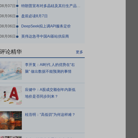
08月07日
特朗普宣布对多晶硅及其衍生产品加征关税
08月06日
盘前必读8月7日
08月06日
DeepSeek拟上调API服务定价
08月06日
英伟达急寻中国AI基站供应商
评论精华
更多
李开复：AI时代 人的优势在“右
脑” 做出数据不能预测的事情
应健中：A股成交额创年内新低
地价是否同步到来？
桂浩明：“高低切”为何这样难？