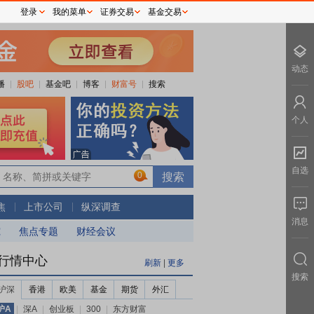
登录
我的菜单
证券交易
基金交易
动态
播
股吧
基金吧
博客
财富号
搜索
个人
自选
0
焦
上市公司
纵深调查
消息
究
焦点专题
财经会议
行情中心
刷新
|
更多
搜索
沪深
香港
欧美
基金
期货
外汇
沪A
|
深A
|
创业板
|
300
|
东方财富