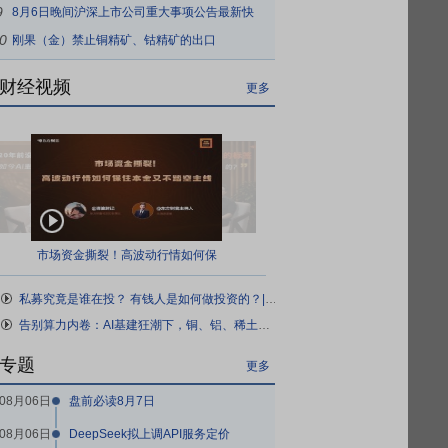
9
8月6日晚间沪深上市公司重大事项公告最新快
0
递
刚果（金）禁止铜精矿、钴精矿的出口
财经视频
更多
市场资金撕裂！高波动行情如何保
住本金又不踏空主线
私募究竟是谁在投？ 有钱人是如何做投资的？| 对话百亿私募总经理衍复投资顾王琴
告别算力内卷：AI基建狂潮下，铜、铝、稀土的下一站在哪？
专题
更多
08月06日
盘前必读8月7日
08月06日
DeepSeek拟上调API服务定价