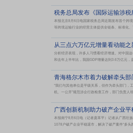
税务总局发布《国际运输涉税
本报北京8月6日电国家税务总局近期发布首个跨
等跨境运输行业的经营主体提供全链条、标准化、
从三点六万亿元增量看动能之
分析经济表现，许多人习惯看经济增速。对中国这
和去年上半年比，我国GDP增量达到3.6万亿元，是
“我们与其他单位是平级关系，但作为牵头部门，工
机、一公开”规范涉企行政检查工作，部门负责人坦言
广西创新机制助力破产企业平
本报南宁8月6日电（记者庞革平）记者从广西壮族
1078户破产企业平稳退市，解决了破产案件“多头