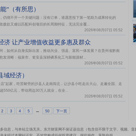
赋能”（有所思）
，仍绕不开一个关键问题：没有订单，谁愿意投下第一笔助力成果转化的
拨款又难以匹配科创项目的长周期特征，无法完全覆...
2026年08月07日 05:52
经济 让产业增值收益更多惠及群众
州，如何从自身实际出发，推动兴业、强县、富民一体发展？在贵州省黔南
发清晰：福泉市、瓮安县深耕磷系化工与新能源材...
2026年08月07日 05:52
县域经济）
妻店”起家，吃苦耐劳的沙县人走南闯北，让沙县小吃走出大山、走遍全国、走
550亿元，带动周边30万人就业，在全...
2026年08月07日 05:52
...
2
3
4
5
50
下一页
多信息，与本站立场无关。东方财富网不保证该信息（包含但不限于文字、视频、音
并未经过本网站证实，不对您构成任何投资建议，据此操作，风险自担。