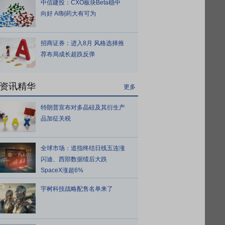
中信建投：CXO板块Beta稳中
向好 AI制药大有可为
招商证券：进入8月 风格选择推
荐布局成长超跌反弹
资讯精华
更多
特朗普宣布对多晶硅及其衍生产
品加征关税
全球市场：道指终结日线五连涨
闪迪、西部数据绩后大跌
SpaceX涨超6%
宇树科技战略配售名单来了