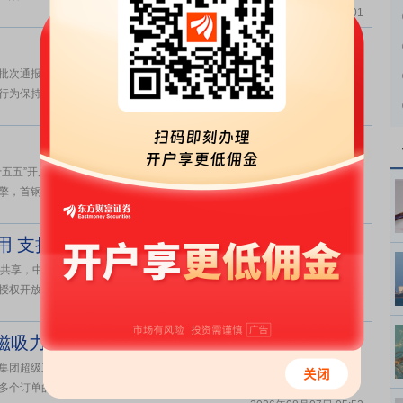
2026年08月07日 06:01
批次通报，对存在环评挂靠等失信行为的38名环评工程师和34家环评单位实
为保持高压态势，发现一起、查处一起、曝光...
2026年08月07日 06:01
五五”开局之年，作为北京西部最大活力片区——“两园一河”协同联动区域
，首钢园向稳向新向优发展。这个夏天，越来...
2026年08月07日 06:01
用 支持市场化征信机构建设科技型企业数据库
建共享，中国人民银行等九部门近日联合印发《关于加强科技金融领域数据开
权开放信息渠道，推广信息查询、联合建模等模...
2026年08月07日 05:52
磁吸力密码（见证·中国机遇）
集团超级工厂内，一条条自动化试剂生产线满负荷运转，机械手臂正自动“辨
个订单的差异化产品。“现在一条线就能‘...