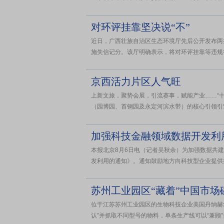
对环评挂靠坚决说“不”
近日，广西壮族自治区生态环境厅先后公开发布两
施失信记分。该厅明确表示，将对环评挂靠等违规行
京西活力片区人气旺
上新文旅，聚势会展，引流赛事，赋能产业……“十
（园博园、首钢园及永定河滨水带）的核心引领引擎
加强科技金融领域数据开发利
本报北京8月6日电（记者吴秋余）为加强数据共
发利用的通知》。通知鼓励地方向科技型企业提供授
苏州工业园区“藏着”中国市场
位于江苏苏州工业园区的生物科技企业美国丹纳赫
认”并抓取不同型号的物料，单条生产线可以“兼顾”多