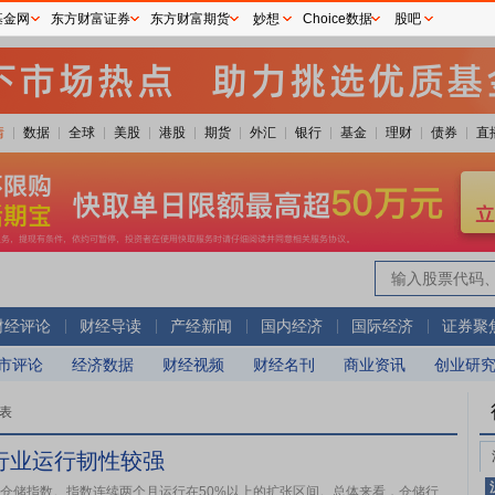
基金网
东方财富证券
东方财富期货
妙想
Choice数据
股吧
情
数据
全球
美股
港股
期货
外汇
银行
基金
理财
债券
直
财经评论
财经导读
产经新闻
国内经济
国际经济
证券聚
市评论
经济数据
财经视频
财经名刊
商业资讯
创业研
表
行业运行韧性较强
国仓储指数。指数连续两个月运行在50%以上的扩张区间。总体来看，仓储行