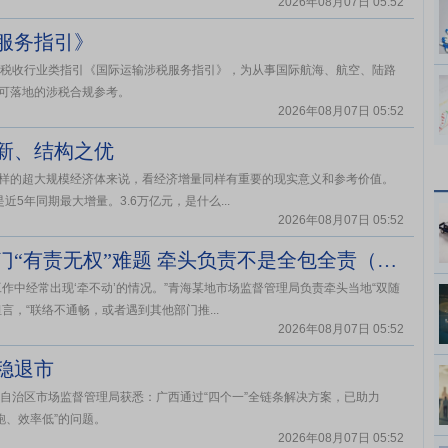
2026年08月07日 05:52
服务指引》
境税收行业类指引《国际运输涉税服务指引》，为从事国际航海、航空、陆路
可落地的涉税合规参考。
2026年08月07日 05:52
新、结构之优
样的超大规模经济体来说，看经济增量同样有重要的现实意义和参考价值。
近5年同期最大增量。3.6万亿元，是什么...
2026年08月07日 05:52
青海格尔木市着力破解牵头部门“有责无权”难题 牵头负责不是全包全责（干部状态新观察·为基层减负赋能）
作中经常出现‘牵不动’的情况。”青海某地市场监督管理局负责牵头当地“双随
，“联络不通畅，或者遇到其他部门推...
2026年08月07日 05:52
稳退市
自治区市场监督管理局获悉：广西通过“四个一”全链条解决方案，已助力
跑、效率低”的问题。
2026年08月07日 05:52