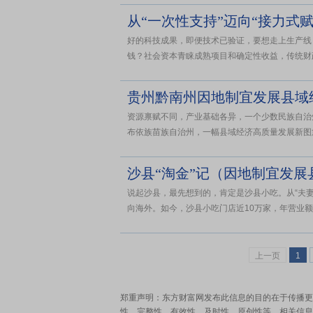
从“一次性支持”迈向“接力式
好的科技成果，即便技术已验证，要想走上生产线
钱？社会资本青睐成熟项目和确定性收益，传统财政
贵州黔南州因地制宜发展县域
资源禀赋不同，产业基础各异，一个少数民族自治
布依族苗族自治州，一幅县域经济高质量发展新图愈
沙县“淘金”记（因地制宜发展
说起沙县，最先想到的，肯定是沙县小吃。从“夫
向海外。如今，沙县小吃门店近10万家，年营业额超
上一页
1
郑重声明：东方财富网发布此信息的目的在于传播更
性、完整性、有效性、及时性、原创性等。相关信息