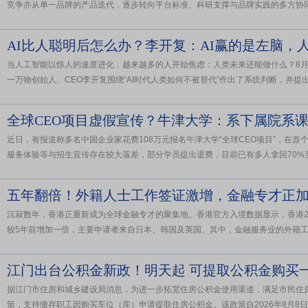
竞争亦从单一品牌的产品迭代，逐步转向平台标准、科研支撑与品牌实践的多方协同。20
AI比人聪明后怎么办？李开复：AI赢的是左脑，
当人工智能以惊人的速度进化，越来越多的人开始焦虑：人类未来还能做什么？8月
一万物创始人、CEO李开复围绕“AI时代人类如何不被替代”作出了系统判断，并提出四
全球CEO项目虚假宣传？牛津大学：系下属院系
近日，有报道称多名中国企业家花费108万元报名牛津大学“全球CEO项目”，在
服务体验等与招生宣传存在较大落差，部分学员提出退费，目前已有多人拿回70%至80
五年翻倍！外籍人士工作签证激增，金融专才正
沉寂数年，香港正重新成为全球金融专才的聚集地。香港官方入境数据显示，香港202
较5年前增加一倍，主要申请者来自日本、韩国及英国。其中，金融服务业的外籍工作
江门出台公积金新政！明天起 可提取公积金购买
据江门市住房和城乡建设局消息，为进一步拓宽住房公积金使用渠道，满足市民住
策，支持缴存职工因购买车位（库）申请提取住房公积金。该政策自2026年8月8日起