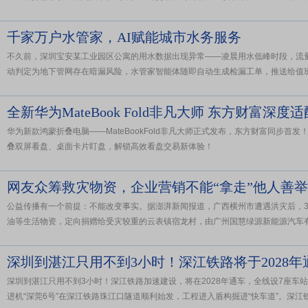
千家万户水管家，AI赋能城市水务服务
不久前，深圳宝安某工业园区公寓的用水数据出现异常——凌晨用水低峰时段，流
动判定为地下管网存在暗漏风险，水管家智能体随即自动生成检漏工单，推送给值班人
全新华为MateBook Fold非凡大师 东方财富深
华为新款鸿蒙折叠电脑——MateBookFold非凡大师正式发布，东方财富同步首
叠双屏看盘、桌面卡片盯盘，解锁高效看盘交易新体验！
网友众筹救灾物资，企业营销不能“拿走”他人善举
公益传播有一个前提：不能改变事实。据澎湃新闻报道，广西横州市遭遇洪灾后，3
油等生活物资，定向捐赠给受灾较重的云表镇宿龙村，由广州国慧绿源新能源汽车有限
深圳到湛江只用不到3小时！深江铁路将于2028年
深圳到湛江只用不到3小时！深江铁路加速建设，将在2028年通车，全线设7座车
进机“深莞6号”在深江铁路珠江口隧道顺利始发，工程进入盾构掘进“快车道”。深江铁路