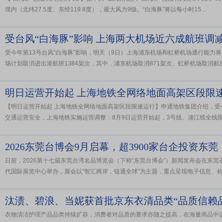
境内（北纬27.5度、东经119.8度），最大风力9级。“白海豚”将以每小时15...
受台风“白海豚”影响 上海两大机场近六成航班调
受今年第13号台风“白海豚”影响，明天（9日）上海浦东机场和虹桥机场通行能力
场计划取消进出港航班1384架次，其中，浦东机场取消871架次、虹桥机场取消航班51
明日运营开始起 上海地铁全网络地面高架区段限
【明日运营开始起 上海地铁全网络地面高架区段限速运行】申通地铁集团介绍，受今
交通运营安全，上海地铁实施运营调整：8月9日运营开始起，3号线、浦江线全线限速
2026东莞台博会9月启幕，超3900家台企投资东莞
日前，2026第十七届东莞台湾名品博览会（下称“东莞台博会”）新闻发布会在东莞
代国际展览中心举办，展会以“智汇两岸，链通全球”为主题，重点呈现电子信息、机械
汰渍、碧浪、当妮获首批京东衣清品类“品质信赖
衣物清洁护理产品品类持续扩容，消费者对品质的要求亦随之提高，在海量商品中