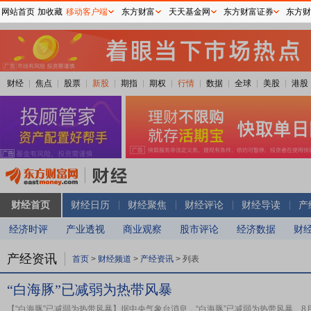
网站首页
加收藏
移动客户端
东方财富
天天基金网
东方财富证券
东方财
财经
焦点
股票
新股
期指
期权
行情
数据
全球
美股
港股
财经首页
财经日历
财经聚焦
财经评论
财经导读
产
经济时评
产业透视
商业观察
股市评论
经济数据
财
产经资讯
首页
>
财经频道
>
产经资讯
>
列表
“白海豚”已减弱为热带风暴
【“白海豚”已减弱为热带风暴】据中央气象台消息，“白海豚”已减弱为热带风暴。8