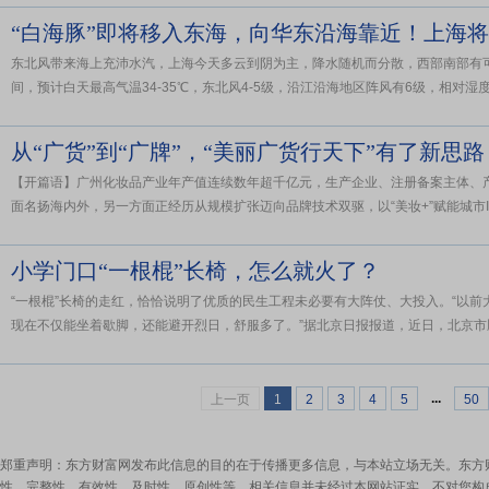
东北风带来海上充沛水汽，上海今天多云到阴为主，降水随机而分散，西部南部有可能
间，预计白天最高气温34-35℃，东北风4-5级，沿江沿海地区阵风有6级，相对湿度9.
从“广货”到“广牌”，“美丽广货行天下”有了新思路
【开篇语】广州化妆品产业年产值连续数年超千亿元，生产企业、注册备案主体、产
面名扬海内外，另一方面正经历从规模扩张迈向品牌技术双驱，以“美妆+”赋能城市IP、
小学门口“一根棍”长椅，怎么就火了？
“一根棍”长椅的走红，恰恰说明了优质的民生工程未必要有大阵仗、大投入。“以
现在不仅能坐着歇脚，还能避开烈日，舒服多了。”据北京日报报道，近日，北京市顺
...
上一页
1
2
3
4
5
50
郑重声明：东方财富网发布此信息的目的在于传播更多信息，与本站立场无关。东方
性、完整性、有效性、及时性、原创性等。相关信息并未经过本网站证实，不对您构