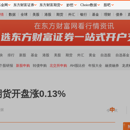
基金网
东方财富证券
东方财富期货
妙想
Choice数据
股吧
行情
数据
全球
美股
港股
期货
外汇
银行
基金
理财
债券
块
排行
新股
基金
港股
美股
期货
外汇
黄金
自选股
自选基金
个股研报
新股申购
转债申购
北交所申购
AH股比价
年报大全
融资融券
龙虎
货开盘涨0.13%
数据
领涨
贵金属板块走强
半导体板块活跃
沪深资金流向
A股估值分析全览
重要机