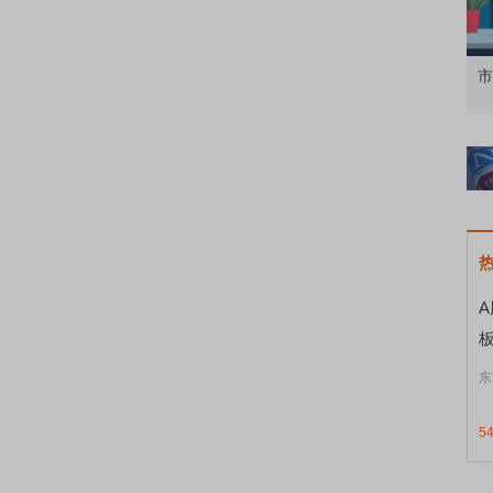
知到特色品种
了解北交所知识 做理性投资者
市
东
5