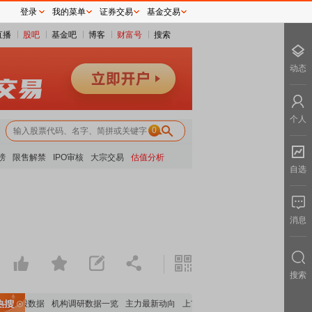
登录
我的菜单
证券交易
基金交易
直播
股吧
基金吧
博客
财富号
搜索
动态
个人
0
榜
限售解禁
IPO审核
大宗交易
估值分析
自选
消息
搜索
构持股数据
机构调研数据一览
主力最新动向
上市公司限售股解禁一览
昨日涨停