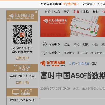
网站首页
加收藏
移动客户端
东方财富
天天
财经
焦点
股票
新股
期指
期权
关
闭
行情中心
指数
期指
期权
个股
板
数据中心
资金流向
主力排名
板块资金
首页
>
财经频道
>
正文
富时中国A50指数期
2026年07月09日 09:00
来源： 东方财富Choice
煤炭板块