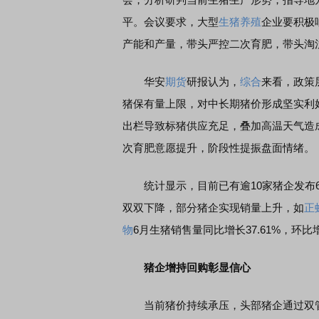
平。会议要求，大型
生猪养殖
企业要积极
产能和产量，带头严控二次育肥，带头淘
华安
期货
研报认为，
综合
来看，政策
猪保有量上限，对中长期猪价形成坚实利
出栏导致标猪供应充足，叠加高温天气造
次育肥意愿提升，阶段性提振盘面情绪。
统计显示，目前已有逾10家猪企发布6
双双下降，部分猪企实现销量上升，如
正
物
6月生猪销售量同比增长37.61%，环比增
猪企增持回购彰显信心
当前猪价持续承压，头部猪企通过双管