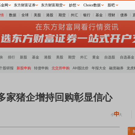
基金网
东方财富证券
东方财富期货
妙想
Choice数据
股吧
行情
数据
全球
美股
港股
期货
外汇
银行
基金
理财
债券
块
排行
新股
基金
港股
美股
期货
外汇
黄金
自选股
自选基金
个股研报
新股申购
转债申购
北交所申购
AH股比价
年报大全
融资融券
龙虎
 多家猪企增持回购彰显信心
煤炭板块领涨
贵金属板块走强
半导体板块活跃
沪深资金流向
A股估值分析全览