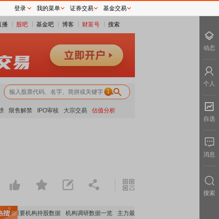
登录
我的菜单
证券交易
基金交易
直播
股吧
基金吧
博客
财富号
搜索
动态
个人
1
榜
限售解禁
IPO审核
大宗交易
估值分析
自选
消息
搜索
重要机构持股数据
机构调研数据一览
主力最新动向
上市公司限售股解禁一览