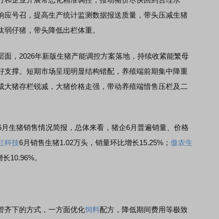
响应号召，提高生产统计监测数据报送质量，带头压减生猪
汰弱仔猪，带头降低出栏体重。
层面，2026年新版生猪产能调控方案落地，持续收紧能繁母
好支撑。短期市场呈现明显结构错配，养殖端前期集中降重
成大猪存栏锐减，大猪价格走强，带动养殖端惜售压栏及二
月生猪销售情况简报，总体来看，猪企6月普遍销量、价格
虹科技
6月销售生猪1.02万头，销量环比增长15.25%；
傲农生
长10.96%。
齐下的方式，一方面优化
饲料
配方，降低期间费用等极致