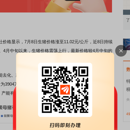
的
债券知识通识：从基础认知到特色品种
了解北交所知识 
显示，7月8日生猪价格涨至11.02元/公斤，近8日持续
方。4月中旬以来，生猪价格震荡上行，最新价格较4月中旬的
去化、政策持续加码稳定猪价等方面影响。产能层面，国
为3904万头，同比减少135万头，但仍较今年农业农村部划
头，产能有进一步下降的空间。
央
4