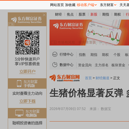
网站首页
加收藏
移动客户端
东方财富
天天
财经
焦点
股票
新股
期指
期权
关
闭
行情中心
指数
期指
期权
个股
板
数据中心
资金流向
主力排名
板块资金
首页
>
财经频道
>
正文
生猪价格显著反弹
2026年07月09日 07:52
来源： 数据宝