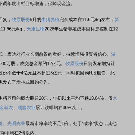
下调年度出栏目标增速，保障现金流。
回复，
牧原股份
5月的
生猪养殖
完全成本在11.6元/kg左右，
新
.96元/kg，
天康生物
2026年生猪养殖成本目标是控制在12
，表达对行业长期前景的看好，持续增强投资者信心。
温
000万股，成交总金额约12亿元。
牧原股份
日前发布增持计
股份不低于4亿元且不超过5亿元，同时拟回购H股股份。此
也发布了增持或回购公告。
养殖的概念股超20只，年初以来平均下跌19.64%，仅
京
金新农
、
顺鑫农业
累计跌幅均在30%以上。
份
、
光明肉业
最新市净率均不足1倍，处于“破净”状态，其他
市净率均在2倍以内。