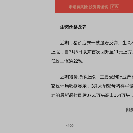
尊版 新品发布会
首席连线｜东方财富证券陈果：A股再平衡
风，将吹向何处
生猪价格反弹
近期，猪价迎来一波显著反弹。生意社价格
上涨，自3月5日以来首次回升至11元上
低价上涨逾22%。
近期猪价持续上涨，主要受到行业产能
家统计局数据显示，3月末能繁母猪存栏量
定的最新调控目标3750万头高出154万