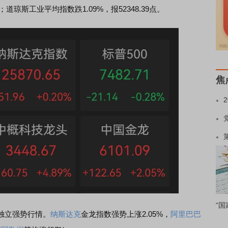
5点；道琼斯工业平均指数跌1.09%，报52348.39点。
焦
“国
独立强势行情。
纳斯达克
金龙指数强势上涨2.05%，
阿里巴巴