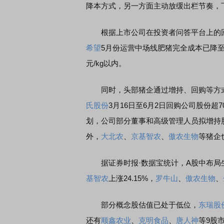
降本方式，另一方面主动放缓出栏节奏，
根据上市公司在投资者问答平台上的
希望
5月份运营中场线肥猪完全成本已降至11
元/kg以内。
同时，头部猪企通过增持、回购等方式
氏股份
3月16日至6月2日回购公司股份超7
划，公司部分董事和高级管理人员拟增持
外，
大北农
、
京基智农
、
傲农生物
等猪企
据证券时报·数据宝统计，A股中布局生猪
基智农
上涨24.15%，
罗牛山
、
傲农生物
、
部分概念股估值已处于低位，
东瑞股
还有
顺鑫农业
、
克明食品
、
唐人神
等9股