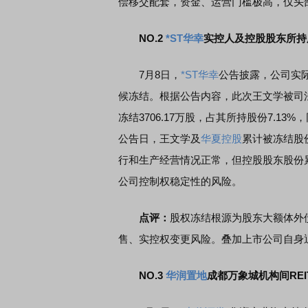
偿移交配套，资金、运营门槛极高，仅头
NO.2
*ST华幸
实控人及控股股东所持
7月8日，
*ST华幸
公告披露，公司实
候冻结。根据公告内容，此次王文学被司法冻
冻结3706.17万股，占其所持股份7.13
公告日，王文学及
华夏控股
累计被冻结股份
行和生产经营情况正常，但控股股东股份
公司控制权稳定性的风险。
点评：
股权冻结根源为股东大额体外
售、实控权变更风险。叠加上市公司自身
NO.3
华润置地
成都万象城机构间REI