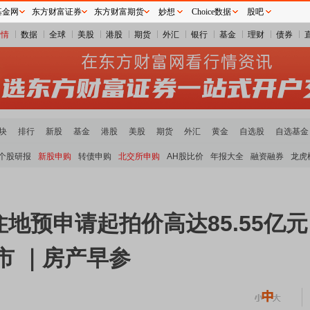
基金网
东方财富证券
东方财富期货
妙想
Choice数据
股吧
行情
数据
全球
美股
港股
期货
外汇
银行
基金
理财
债券
块
排行
新股
基金
港股
美股
期货
外汇
黄金
自选股
自选基金
个股研报
新股申购
转债申购
北交所申购
AH股比价
年报大全
融资融券
龙虎
地预申请起拍价高达85.55亿
市 ｜房产早参