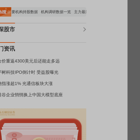
览
重要机构持股数据
机构调研数据一览
主力最新动向
上市公司限售股解禁一览
深股市
门资讯
金价重返4300美元后还能走多远
宇树科技IPO倒计时 受益股曝光
纳指涨超1% 光通信板块大涨
硅谷企业悄悄换上中国大模型底座