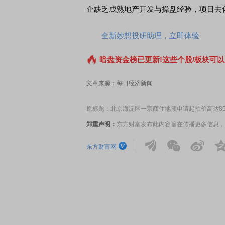
企缺乏成熟地产开发与操盘经验，项目去
全新妙想投研助理，立即体验
暗盘资金榜已更新!这些个股/板块可以
EDMI K90 至尊版 新品发布会
首席连线｜东方财富证券陈
风，将吹向何处
文章来源：每日经济新闻
原标题：北京海淀区一宗商住地预申请起拍价高达85.
郑重声明：
东方财富发布此内容旨在传播更多信息，
东方财富网