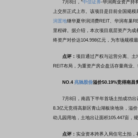
7月8日，“
中信证券
-华润商业资产持
上交所正式上市。该项目是目前全国规模最
润置地
继华夏华润消费REIT、华润有巢REI
里程碑。据介绍，本次项目底层资产为成
终资产对价达104.998亿元，为市场规
点评：
项目通过产权与运营分离、土
REIT布局，为重资产房企盘活存量商业
NO.4
兆驰股份
溢价50.19%竞得南
7月8日，南昌下半年首场土拍成功出
8.3亿元竞得高新区青山湖板块地块，溢价
幼儿园用地，土地出让面积105.447亩，规划
点评：
实业资本跨界入局住宅土拍，