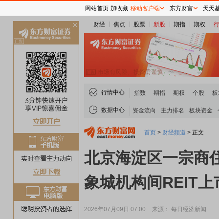
网站首页
加收藏
移动客户端
东方财富
天天
财经
焦点
股票
新股
期指
期权
关
闭
行情中心
指数
期指
期权
个股
板
数据中心
资金流向
主力排名
板块资金
首页
>
财经频道
>
正文
北京海淀区一宗商住
象城机构间REIT上
2026年07月09日 07:00
来源： 每日经济新闻