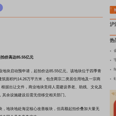
稀土板块领涨
元件板块走强
半导体板块活跃
沪深资金流向
A股估值分析全
沪
热
价高达85.55亿元
块启动预申请，起拍价达85.55亿元。该地块位于四季青
建筑面积约14.26万平方米，包含两宗二类居住用地及一宗商
00。根据出让文件，商业地块竞得人需建设养老、助残、文化及
，其余设施建设后需无偿移交相关部门。
块，地块地处海淀核心改善板块，但高额起拍价叠加大量无