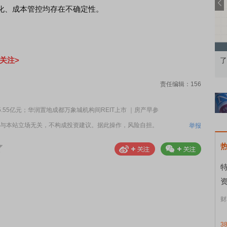
化、成本管控均存在不确定性。
关注>
果：A股再平衡的
债券知识通识：从基础认知到特色品种
了
责任编辑：156
55亿元；华润置地成都万象城机构间REIT上市 ｜房产早参
与本站立场无关，不构成投资建议。据此操作，风险自担。
举报
资
财
3