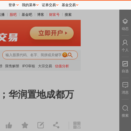
登录
我的菜单
证券交易
基金交易
直播
股吧
基金吧
博客
财富号
搜索
动态
个人
0
榜
限售解禁
IPO审核
大宗交易
估值分析
自选
元；华润置地成都万
消息
搜索