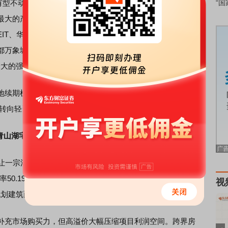
有型不动产资产支持专项计划”（成都万象城机构间REIT）在
“国
大的产权类机构间REIT（不动产投资
信托
基金），也是
华
T、华润商业Pre-REIT之后，丰富多层次REITs市场的关键
都万象城及木棉花
酒店
，考虑项目融资杠杆后，本次发行最
模最大的强权益平层结构不动产项目。
地续期机制创新实现成熟商业资产证券化，补齐华润多层次
、转向轻
资产管理
提供标杆范本。
昌青山湖宅地
让一宗涉宅用地，
兆驰股份
旗下江西宸宏置业有限公司以约
率50.19%。资料显示，该地块用地性质为城镇住宅用地兼容
视
建筑面积126536.4平方米，容积率1.8。
补充市场购买力，但高溢价大幅压缩项目利润空间。跨界房