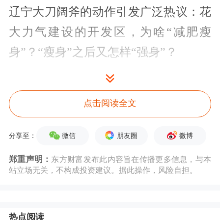
辽宁大刀阔斧的动作引发广泛热议：花
大力气建设的开发区，为啥“减肥瘦
身”？“瘦身”之后又怎样“强身”？
刀刃向内治理突围
点击阅读全文
日前，辽宁省商务厅副厅长李军向记者
介绍，辽宁推动经开区摆脱“多头事务
微信
朋友圈
微博
分享至：
缠身”状态，去年以来，辽宁累计撤并
郑重声明：
东方财富发布此内容旨在传播更多信息，与本
21家省级经开区，精简率为22.8%。
站立场无关，不构成投资建议。据此操作，风险自担。
辽宁是全国第一批设立经开区的省份。
热点阅读
作为地方改革发展的排头兵，经开区为