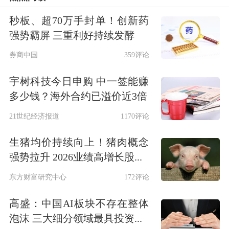
辽宁经济发展注入了强劲动力，功不可
秒板、超70万手封单！创新药
强势霸屏 三重利好持续发酵
没。“十四五”期间，辽宁省经开区利用
券商中国
359评论
外资规模占全省比重达56.4%，沙特阿
宇树科技今日申购 中一签能赚
美、宝马等一批重大外资项目在经开区
多少钱？海外合约已溢价近3倍
落地；进出口规模占全省比重达
21世纪经济报道
1170评论
64.7%，沈鼓集团、
奇瑞汽车
大连基地
生猪均价持续向上！猪肉概念
等区内重点企业增势强劲；地区生产总
强势拉升 2026业绩高增长股...
值占全省比重达34.5%，整体上看，经
东方财富研究中心
172评论
开区的发展动能并不弱。
高盛：中国AI板块不存在整体
那么，为何要对一手培育起来的省级经
泡沫 三大细分领域最具投资...