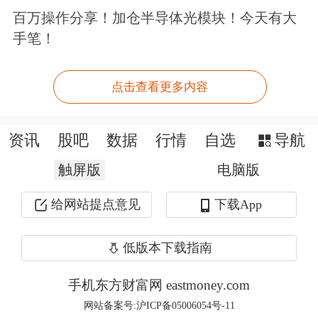
由于规划布局不合理、定位趋同，出
百万操作分享！加仓半导体光模块！今天有大
手笔！
现“内卷式”竞争就难以避免。被撤并的
辽宁台安高新农业产业开发区就曾面临
点击查看更多内容
这样的窘境——体量偏小、布局分散、
能级不高。原辽宁台安高新农业产业开
资讯
股吧
数据
行情
自选
导航
发区管委会副主任李景富说：“一个台
触屏版
电脑版
安县有两个经开区，在资源分配上存在
给网站提点意见
下载App
相互竞争。”
低版本下载指南
此外，有的经开区还承担着
教育
、医
手机东方财富网 eastmoney.com
疗、民政等社会事务，机构臃肿、精力
网站备案号:沪ICP备05006054号-11
分散，偏离了主责主业；有的经开区一