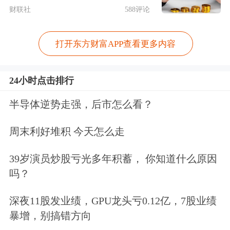
开区主动“手术”？过去一段时间，辽宁
财联社
588评论
省各类经开区遍地开花，100个县区拥
打开东方财富APP查看更多内容
有92家省级经开区。在快速发展的同
时，深层次矛盾也在累积。
24小时点击排行
例如，辽阳市弓长岭经开区与弓长岭区
半导体逆势走强，后市怎么看？
在地理范围上高度重叠。“地域不独
周末利好堆积 今天怎么走
立，财政不独立，职能上还有交
39岁演员炒股亏光多年积蓄， 你知道什么原因
叉。”原弓长岭经开区副主任李克欧进
吗？
一步举例，“同一个项目和同一件事，
深夜11股发业绩，GPU龙头亏0.12亿，7股业绩
可能会有多个部门来管理。”
暴增，别搞错方向