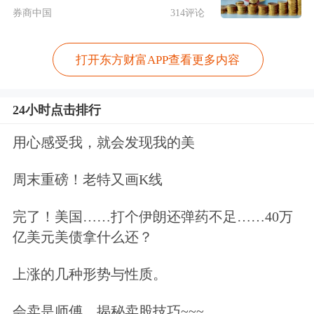
探索多元化、差异化创新合作新模式。
券商中国
314评论
与此同时，建议进一步向民营企业倾斜
打开东方财富APP查看更多内容
创新资源，赋予企业更多项目研发主导
权限，持续强化资金、人才等核心创新
24小时点击排行
要素供给支撑，依托市场驱动与政府引
用心感受我，就会发现我的美
导双向发力，推动创新链、产业链、资
金链、人才链深度融合。
周末重磅！老特又画K线
完了！美国……打个伊朗还弹药不足……40万
以合规经营护航民营企业行稳致远。民
亿美元美债拿什么还？
营经济促进法为合规经营划定清晰边
上涨的几种形势与性质。
界、明确行为准则，为企业创新经营搭
建稳定可预期的法治框架，有效降低发
会卖是师傅，揭秘卖股技巧~~~