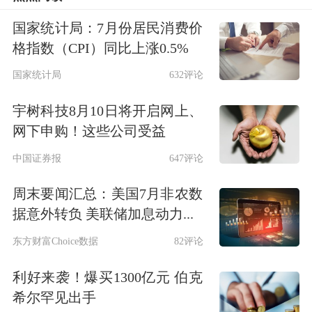
成果赢得市场认可、夯实长期发展根
国家统计局：7月份居民消费价
基。
格指数（CPI）同比上涨0.5%
国家统计局
632评论
以协同创新构筑优质产业发展生态。民
宇树科技8月10日将开启网上、
营经济促进法鼓励各类单位与民营经济
网下申购！这些公司受益
组织创新合作机制，推动产学研深度融
中国证券报
647评论
合，支持公共研究开发平台等开放共
周末要闻汇总：美国7月非农数
享，从制度层面为民营企业开展科技创
据意外转负 美联储加息动力...
新配齐资源、搭建平台、筑牢保障。广
东方财富Choice数据
82评论
大民营企业应抓住机遇，积极参与搭建
利好来袭！爆买1300亿元 伯克
高效畅通的政企校协同创新体系，持续
希尔罕见出手