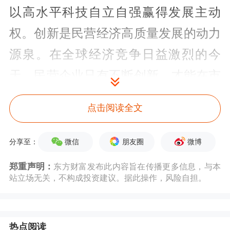
以高水平科技自立自强赢得发展主动
权。创新是民营经济高质量发展的动力
源泉。在全球经济竞争日益激烈的今
天，民营企业只有不断创新，才能在市
场中立足。民营经济促进法中设有“科
点击阅读全文
技创新”专章，在法律层面为民企科技
创新提供了全方位多层次的制度性保
微信
朋友圈
微博
分享至：
障。当前新旧动能转换的“阵痛期”，恰
郑重声明：
东方财富发布此内容旨在传播更多信息，与本
站立场无关，不构成投资建议。据此操作，风险自担。
是民营企业锤炼内功、创新制胜的窗口
期，应聚力攻克关键核心技术，锻造不
可替代的硬核科技实力，凭借自主创新
热点阅读