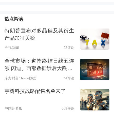
期，由于风电场作业区域与当地渔民传
热点阅读
统作业海域存在重叠，部分村民担心影
响
渔业
生产，一度聚集阻挠施工。
特朗普宣布对多晶硅及其衍生
产品加征关税
“不好，门口被村民堵住了。”接到企业
央视新闻
75评论
求助，秀屿区立即启动区镇村三级联动
全球市场：道指终结日线五连
机制，相关负责人与海上枫桥调解中心
涨 闪迪、西部数据绩后大跌 ...
调解员许福生第一时间赶赴现场。
东方财富Choice数据
44评论
宇树科技战略配售名单来了
要在短时间内化解矛盾，关键在于释法
说理。秀屿区创新引入“三官一律”（法
中国证券报
309评论
官、检察官、警官、律师）进驻调解，