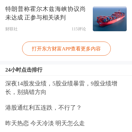
特朗普称霍尔木兹海峡协议尚
面对面为渔民解读项目环评报告的法律
未达成 正参与相关谈判
依据，讲清专家评审的科学结论，让群
财联社
115评论
众进一步了解秀屿区通过打造“风电场
+海洋牧场”一体化布局，实现空间共
打开东方财富APP查看更多内容
享、生态共建、产业共兴深度融合，既
24小时点击排行
提高海域立体利用率，又修复海洋生
态、养护渔业资源，促进
海洋经济
提质
深夜14股发业绩，5股业绩暴雷，9股业绩增
长，别搞错方向
增效，消除群众疑虑。
港股通红利五连跌，不行了？
经过调解团队耐心疏导，一场可能影响
昨天热恋 今天冷淡 明天怎么走
工程进度的纠纷被成功化解在萌芽状