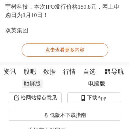
态，保障了项目建设的连续性。
宇树科技：本次IPO发行价格150.8元，网上申
购日为8月10日！
“快”，是秀屿区留给企业的另一张名
双英集团
片。针对企业反映强烈的审批环节多、
流程长等痛点，秀屿区深化“高效办成
点击查看更多内容
一件事”集成改革，打破部门壁垒，重
塑审批流程，提高办事效率。
资讯
股吧
数据
行情
自选
导航
触屏版
电脑版
秀屿区创新推出“项目全生命周期管理
机制”，对项目建设从签约到竣工实行
给网站提点意见
下载App
清单化管理。在项目一线，活跃着“企
低版本下载指南
业服务110”专班，专班推行“一项目一