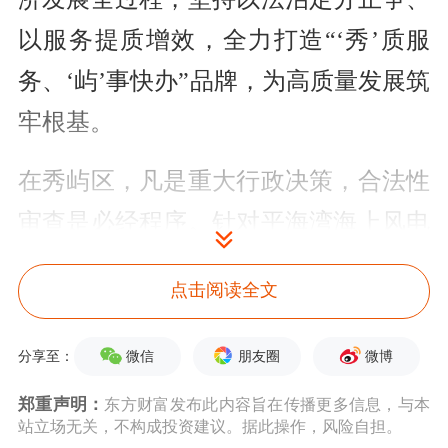
以服务提质增效，全力打造“‘秀’质服
务、‘屿’事快办”品牌，为高质量发展筑
牢根基。
在秀屿区，凡是重大行政决策，合法性
审查是必经程序。针对平海湾海上风电
场这类大型项目，秀屿区聚焦立项前
点击阅读全文
端，坚持依法把关、源头防控，提前识
别法律风险，确保项目经得起法律和历
微信
朋友圈
微博
分享至：
史的检验。
郑重声明：
东方财富发布此内容旨在传播更多信息，与本
站立场无关，不构成投资建议。据此操作，风险自担。
然而，项目推进并非一帆风顺。建设初