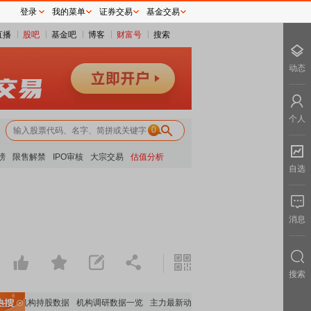
登录
我的菜单
证券交易
基金交易
直播
股吧
基金吧
博客
财富号
搜索
动态
个人
0
榜
限售解禁
IPO审核
大宗交易
估值分析
自选
消息
搜索
重要机构持股数据
机构调研数据一览
主力最新动向
上市公司限售股解禁一览
昨