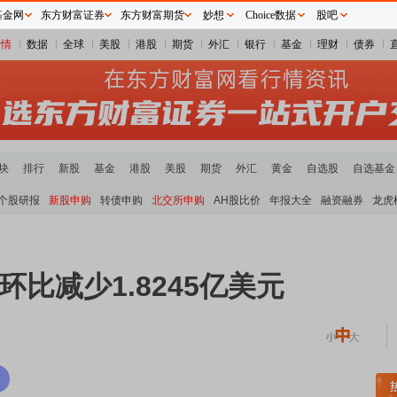
基金网
东方财富证券
东方财富期货
妙想
Choice数据
股吧
行情
数据
全球
美股
港股
期货
外汇
银行
基金
理财
债券
块
排行
新股
基金
港股
美股
期货
外汇
黄金
自选股
自选基金
个股研报
新股申购
转债申购
北交所申购
AH股比价
年报大全
融资融券
龙虎
比减少1.8245亿美元
稀土板块领涨
元件板块走强
半导体板块活跃
沪深资金流向
A股估值分析全览