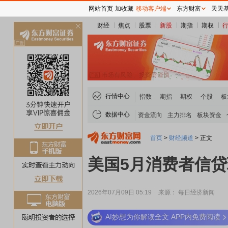
网站首页
加收藏
移动客户端
东方财富
天天
财经
焦点
股票
新股
期指
期权
关
闭
行情中心
指数
期指
期权
个股
板
数据中心
资金流向
主力排名
板块资金
首页
>
财经频道
>
正文
美国5月消费者信贷环
2026年07月09日 05:19
来源： 每日经济新闻
AI妙想为你解读全文 APP内免费阅读