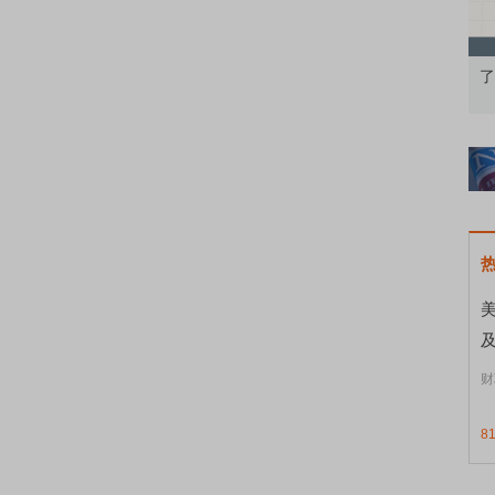
知到特色品种
了解北交所知识 做理性投资者
市
美
财
8