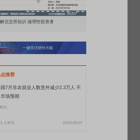
价委托那么多种，究竟怎么用？
北交所顶格打新居然只能
一键关注财经大咖
热点推荐
国7月非农就业人数意外减少2.3万人 不
及市场预期
联社
11
人评论
2026-08-07