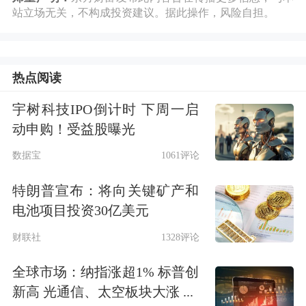
性针对性。
站立场无关，不构成投资建议。据此操作，风险自担。
会议继续强调着力扩大内需、优化供
给，做优增量、盘活存量，同时要求增
热点阅读
强经济发展内生动力，进一步做强国内
宇树科技IPO倒计时 下周一启
大循环，做优国内国际双循环，不断巩
动申购！受益股曝光
固拓展经济稳中向好势头。
数据宝
1061评论
特朗普宣布：将向关键矿产和
在利率方面，会议继续建议强化央行政
电池项目投资30亿美元
策利率引导，完善市场化利率形成传导
财联社
1328评论
机制，发挥市场利率定价自律机制作
全球市场：纳指涨超1% 标普创
用，加强利率政策执行和监督。另外，
新高 光通信、太空板块大涨 ...
要规范信贷市场经营行为，降低融资中