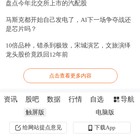
盘点今年北交所上市的汽配股
会议重申，要维护金融市场平稳运行，
提出要切实推进金融高水平双向开放，
马斯克都开始自己发电了，AI下一场争夺战还
是芯片吗？
提高开放条件下经济金融管理能力和风
险防控能力。
10倍品种，错杀到极致，宋城演艺，文旅演绎
龙头股价竟跌回12年前
总体来看，本次会议基本延续一季度例
会的总体基调。市场机构认为，在流动
点击查看更多内容
性充裕、信用条件比较宽松的背景下，
资讯
股吧
数据
行情
自选
导航
货币政策向物价等最终目标传导取决于
触屏版
居民和企业是否愿意增加融资、扩大支
电脑版
出和投资，这需要财政、货币、产业等
给网站提点意见
下载App
政策协同发力，共同激发经济内生增长