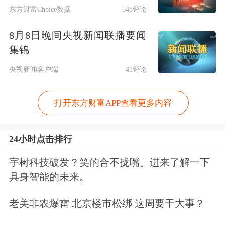
东方财富Choice数据
548评论
间费用，促进社会综合融资成本低位运
8月8日晚间央视新闻联播要闻
行。
集锦
围绕债券市场运行，会议继续建议从宏
央视新闻客户端
41评论
观审慎的角度观察、评估债市运行情
打开东方财富APP查看更多内容
况，关注长期收益率的变化。
24小时点击排行
围绕外汇市场运行，会议继续强调增强
外汇市场韧性，稳定市场预期，保持人
宇树科技破发？笑的合不拢嘴。进来了解一下
具身智能的未来。
民币汇率在合理均衡水平上的基本稳
定。
老美非农爆雷 北京楼市松绑 这周要干大事？