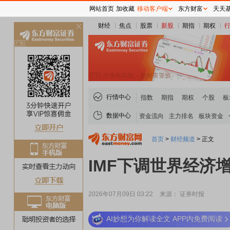
网站首页
加收藏
移动客户端
东方财富
天天
财经
焦点
股票
新股
期指
期权
关
闭
行情中心
指数
期指
期权
个股
板
数据中心
资金流向
主力排名
板块资金
首页
>
财经频道
>
正文
IMF下调世界经济
2026年07月09日 03:22
来源： 证券时报
AI妙想为你解读全文 APP内免费阅读
稀土板块领涨