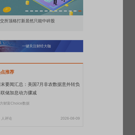
中碎股
敢为——比亚迪智能化战略发布会
一键关注财经大咖
热点推荐
周末要闻汇总：美国7月非农数据意外转负
美联储加息动力骤减
方财富Choice数据
8
人评论
2026-08-09