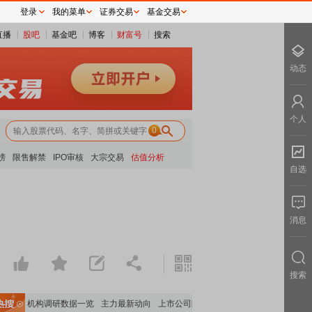
登录
我的菜单
证券交易
基金交易
直播
股吧
基金吧
博客
财富号
搜索
动态
个人
0
榜
限售解禁
IPO审核
大宗交易
估值分析
自选
消息
搜索
数据
机构调研数据一览
主力最新动向
上市公司限售股解禁一览
昨日涨停
电力