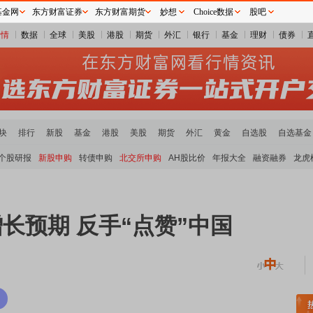
基金网
东方财富证券
东方财富期货
妙想
Choice数据
股吧
行情
数据
全球
美股
港股
期货
外汇
银行
基金
理财
债券
块
排行
新股
基金
港股
美股
期货
外汇
黄金
自选股
自选基金
个股研报
新股申购
转债申购
北交所申购
AH股比价
年报大全
融资融券
龙虎
增长预期 反手“点赞”中国
元件板块走强
半导体板块活跃
沪深资金流向
A股估值分析全览
重要机构持股