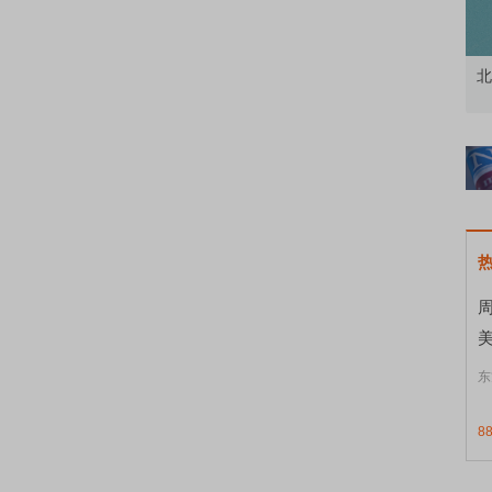
市价委托那么多种，究竟怎么用？
北交所顶格打新居然只能
东
8