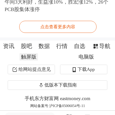
午间3大利好，生益涨10%，胜宏涨12%，26个
说。
PCB股集体涨停
除了服务国家发展大局，陈浩濂还强调
点击查看更多内容
了发展黄金产业对于提升香港经济多样
性的重要性。“发展黄金市场能够带动
资讯
股吧
数据
行情
自选
导航
投资交易、衍生产品、保险、仓储、贸
触屏版
电脑版
易和
物流
服务等全产业链发展，为香港
给网站提点意见
下载App
金融业务多元化拓展注入新动能，同时
为国家金融高质量发展贡献力量。”陈
低版本下载指南
浩濂说。
手机东方财富网 eastmoney.com
网站备案号:沪ICP备05006054号-11
陈浩濂的表态也得到了多位业内人士的