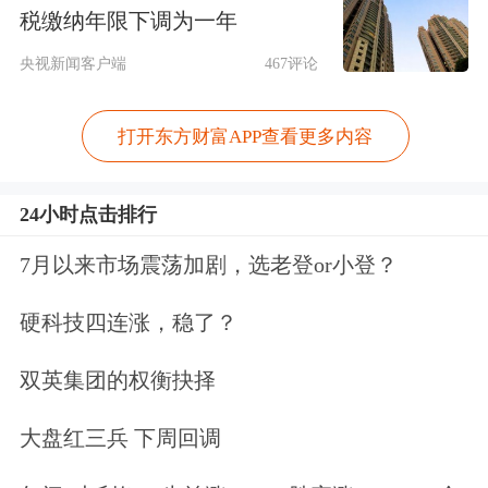
体体现。”香港财库局副局长陈浩濂接
税缴纳年限下调为一年
受证券时报记者采访时如此表示。
央视新闻客户端
467评论
陈浩濂认为，黄金是全球金融体系的重
打开东方财富APP查看更多内容
要基石，其独特的物理属性、稀缺性和
避险功能，使其在各国官方储备及资产
24小时点击排行
多元化配置中不可或缺。在当前复杂的
7月以来市场震荡加剧，选老登or小登？
国际环境下，黄金的战略重要性更为突
硬科技四连涨，稳了？
出。
双英集团的权衡抉择
“香港建设国际黄金交易中心，是巩固
大盘红三兵 下周回调
国际金融中心地位的需要。”陈浩濂