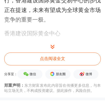
行，香港建设国际黄金交易中心的步伐
正在提速，未来有望成为全球黄金市场
竞争的重要一极。
香港建设国际黄金中心
恰逢其时
点击阅读全文
“国家‘十五五’规划纲要明确提出支持香
港构建大宗商品交易生态圈。黄金中央
微信
朋友圈
微博
分享至：
清算及结算系统开展试营运，是发展香
郑重声明：
东方财富发布此内容旨在传播更多信息，与本
港黄金交易基础设施的重要一步。”香
站立场无关，不构成投资建议。据此操作，风险自担。
港特区政府财政司司长陈茂波表示。