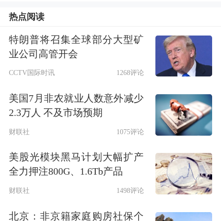
早在2024年，李家超便在施政报告中首
热点阅读
次明确“打造国际黄金交易中心”的目
特朗普将召集全球部分大型矿
业公司高管开会
标，并将黄金作为建立大宗商品交易生
CCTV国际时讯
1268评论
态圈的突破口。同年12月，香港特区政
府财经事务及库务局（以下简称“香港
美国7月非农就业人数意外减少
2.3万人 不及市场预期
财库局”）成立“推动黄金市场发展工作
财联社
1075评论
小组”统筹推进。
美股光模块黑马计划大幅扩产
“黄金市场发展是香港贡献国家战略、
全力押注800G、1.6Tb产品
实现自身高质量发展的抓手，亦是融入
财联社
1498评论
国家发展大局、服务金融强国建设的具
北京：非京籍家庭购房社保个