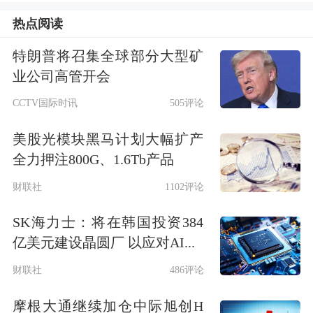
尔木兹海峡封锁造成全球石化原料供给
热点阅读
短缺，引发化工品价格剧烈波动。3月
特朗普将召集全球部分大型矿
中旬，京博石化年产67万吨苯乙烯装置
业公司高管开会
开工，京博思达睿总经理赵立秋对记者
CCTV国际时讯
505评论
回忆道：“进入3月，中东地缘局势不确
美股光模块黑马计划大幅扩产
定性导致市场行情大幅波动。芳烃属于
全力押注800G、1.6Tb产品
中间产品，上游受油价传导，下游受需
财联社
1102评论
求端因素传导。当时如果没有期货期权
SK海力士：将在韩国投资384
工具，装置开工面临的风险是非常大
亿美元建设晶圆厂 以应对AI...
的。”
财联社
486评论
摩根大通继续加仓中际旭创H