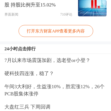
京博石化很早就将期货及衍生品工具融
股 持股比例升至15.02%
入日常经营，因此公司在苯乙烯装置开
界面新闻
710评论
工之前通过纯苯与苯乙烯期货的价差变
化，对装置利润进行了跟踪，并通过跨
打开东方财富APP查看更多内容
品种套利的方式（买纯苯期货/卖纯苯
24小时点击排行
看跌期权、卖苯乙烯期货/卖苯乙烯看
7月以来市场震荡加剧，选老登or小登？
涨期权），锁定了装置开工后的生产利
润。
硬科技四连涨，稳了？
“在1月、2月，我们就关注到纯苯与苯
午间3大利好，生益涨10%，胜宏涨12%，26个
PCB股集体涨停
乙烯期货价差升至每吨1500元左右。当
时，我们就对3月装置开工后的部分产
大盘红三兵 下周回调