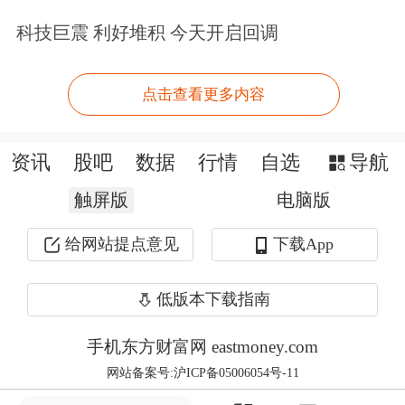
量进行了套保。在中东地缘冲突爆发之
科技巨震 利好堆积 今天开启回调
后，价差最高升至每吨2000元左右，我
们又对未来几个月的产能进行了阶梯锁
点击查看更多内容
定。”赵立秋说。
资讯
股吧
数据
行情
自选
导航
京博石化的一系列操作起到了不错的效
触屏版
电脑版
果。进入7月，随着中东地缘局势趋于
给网站提点意见
下载App
缓和，纯苯与苯乙烯价差回落至每吨
900元左右，对于装置利润而言处于盈
低版本下载指南
亏平衡状态。上半年，京博石化在价差
手机东方财富网 eastmoney.com
高位时对利润进行了锁定，有效保障了
网站备案号:沪ICP备05006054号-11