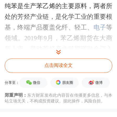
纯苯是生产苯乙烯的主要原料，两者所
处的芳烃产业链，是化学工业的重要根
基，终端产品覆盖化纤、轻工、
电子
等
领域。2019年9月，苯乙烯期货在大商
所上市，带动芳烃产业链期现融合迈入
新阶段，业内也呼吁推出更多期货品
点击阅读全文
种，尤其是纯苯。
微信
朋友圈
微博
分享至：
纯苯期货上市对实体企业有哪些重要意
郑重声明：
东方财富发布此内容旨在传播更多信息，与本
义？
站立场无关，不构成投资建议。据此操作，风险自担。
2026年一季度，中东地缘冲突爆发，霍