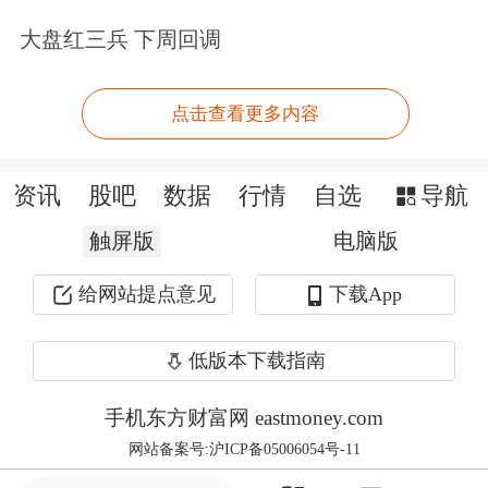
比增长46.0%，占全球总量57.3%；新接
大盘红三兵 下周回调
订单5953万载重吨，同比增长195.2%，
全球占比高达84.9%；截至3月末，手持
点击查看更多内容
订单32230万载重吨，同比增长43.6%，
占全球总量69.8%，市场话语权持续提
资讯
股吧
数据
行情
自选
导航
升。
触屏版
电脑版
给网站提点意见
下载App
辽宁社会科学院产业经济研究所所长姜
瑞春表示，过去日韩垄断的大型LNG
低版本下载指南
船、超大型集装箱船、高端
海工装备
等
手机东方财富网 eastmoney.com
领域，如今中国企业正在快速突破。特
网站备案号:沪ICP备05006054号-11
别是绿色船舶领域，我国已经走在全球