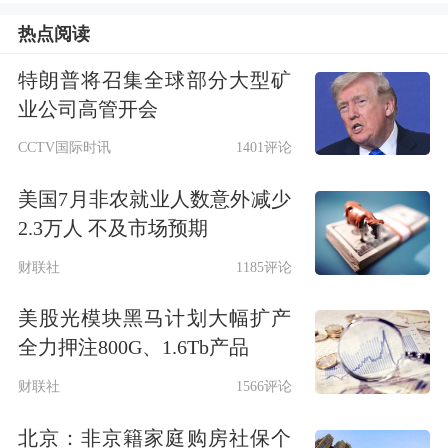
207艘，订单覆盖散货、杂货、油气运
热点阅读
输等全品类船型。目前，恒力重工累计
特朗普将召集全球部分大型矿
在手订单超500艘，交船计划落地至
业公司高管开会
2030年，订单储备稳居国内民营造船第
CCTV国际时讯
1401评论
一梯队。
美国7月非农就业人数意外减少
2.3万人 不及市场预期
中国船舶同样订单储备丰厚。据披露，
财联社
1185评论
截至2025年末，公司累计手持民品及海
美股光模块黑马计划大幅扩产
工船舶订单652艘/7997.30万载重
全力押注800G、1.6Tb产品
吨/4674.51亿元，交船期排至2030年。
财联社
1566评论
苏美达持续完善产品布局，现已实现油
北京：非京籍家庭购房社保个