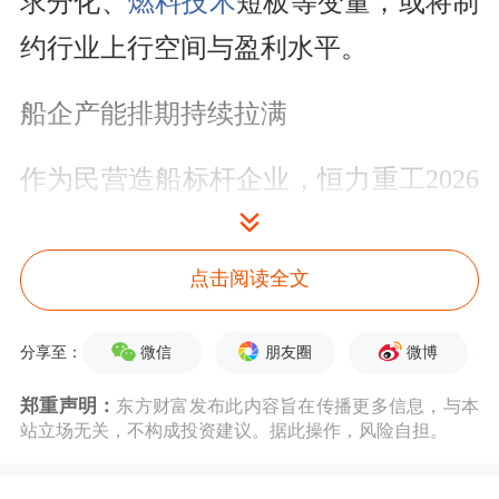
求分化、
燃料技术
短板等变量，或将制
约行业上行空间与盈利水平。
船企产能排期持续拉满
作为民营造船标杆企业，恒力重工2026
年持续刷新行业纪录，先后完成4艘
VLCC同坞齐出、6艘巨轮同日出坞，顺
点击阅读全文
利实现两艘30.6万吨超大型油轮同步命
微信
朋友圈
微博
分享至：
名交付，斩获多项全球首创行业成果。
郑重声明：
东方财富发布此内容旨在传播更多信息，与本
最新经营数据显示，恒力重工2026年上
站立场无关，不构成投资建议。据此操作，风险自担。
半年累计交付船舶40艘，新承接订单