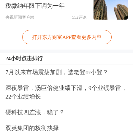
轮、散货船、集装箱船三大主流船型全
税缴纳年限下调为一年
覆盖，产品结构持续优化。2026年一季
央视新闻客户端
552评论
度，公司新获20艘船舶建造订单，同比
打开东方财富APP查看更多内容
增长656%，业务扩张势头强劲。
凭借完善的产业体系和成熟的制造能
24小时点击排行
力，我国造船产业竞争优势持续放大，
7月以来市场震荡加剧，选老登or小登？
三大核心指标全面领跑全球，
行业龙头
深夜暴雷，汤臣倍健业绩下滑，9个业绩暴雷，
地位稳固。
22个业绩增长
工业和信息化部数据显示，2026年一季
硬科技四连涨，稳了？
度，国内造船完工量1568万载重吨，同
双英集团的权衡抉择