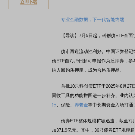
专业金融数据，下一代智能终端
【导读】7月9日起，科创债ETF全面“
债市再迎流动性利好。中国证券登记结
债ETF自7月9日起可申报作为质押券，参
纳入回购质押库，成为合格质押品。
首批10只科创债ETF于2025年8月2
固收工具的功能拼图进一步补齐。业内认
行
、保险、
养老金
等中长期资金入场打通
债券ETF整体规模扩容迅速，截至7月7日
加371.9亿元。其中，36只债券ETF