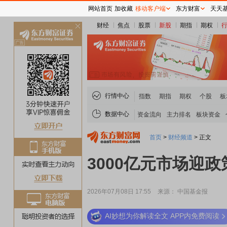
网站首页
加收藏
移动客户端
东方财富
天天
财经
焦点
股票
新股
期指
期权
关
闭
行情中心
指数
期指
期权
个股
板
数据中心
资金流向
主力排名
板块资金
首页
>
财经频道
>
正文
3000亿元市场迎政
2026年07月08日 17:55
来源： 中国基金报
AI妙想为你解读全文 APP内免费阅读
稀土板块领涨
元件