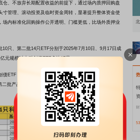
仓、不放弃长期配置收益的前提下，通过场内质押回购盘
头寸管理、滚动投资及临时资金周转，显著提升整体资金使
北交所顶格打新居然只能中碎股
敢
，场内标准化回购操作公开透明、门槛更低，比场外质押业
只、第二批14只ETF分别于2025年7月10日、9月17日成
百亿元规模以上科创债ETF多达17只。
TF，为324.34亿元。不过，债券ETF先发优势并不如股
第二批产品，分别是银华科创债ETF和汇添富科创债ETF，最
资
财
5