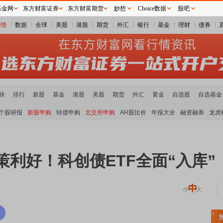
基金网
东方财富证券
东方财富期货
妙想
Choice数据
股吧
行情
数据
全球
美股
港股
期货
外汇
银行
基金
理财
债券
块
排行
新股
基金
港股
美股
期货
外汇
黄金
自选股
自选基金
个股研报
新股申购
转债申购
北交所申购
AH股比价
年报大全
融资融券
龙虎
策利好！科创债ETF全面“入库”
板块走强
半导体板块活跃
沪深资金流向
A股估值分析全览
重要机构持股数据
机