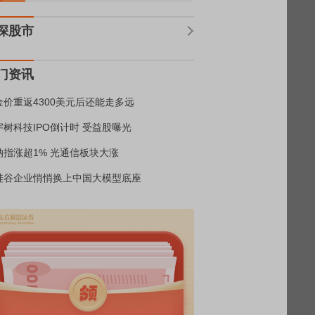
深股市
门资讯
金价重返4300美元后还能走多远
宇树科技IPO倒计时 受益股曝光
纳指涨超1% 光通信板块大涨
硅谷企业悄悄换上中国大模型底座