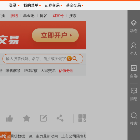
登录
我的菜单
证券交易
基金交易
直播
股吧
基金吧
博客
财富号
搜索
动态
个人
0
榜
限售解禁
IPO审核
大宗交易
估值分析
自选
消息
搜索
构调研数据一览
主力最新动向
上市公司限售股解禁一览
昨日涨停
电力板块走强