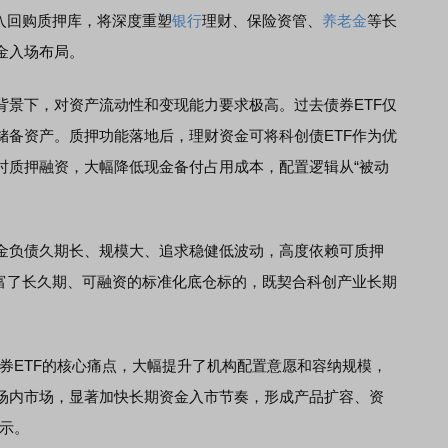
入回购质押库，将深度重塑
银行
理财、保险资管、
养老金
等长
金入场布局。
下，对资产流动性和变现能力要求极高。过去债券ETF仅
储备资产。质押功能落地后，理财资金可将科创债ETF作为优
时质押融资，大幅降低现金备付占用成本，配置逻辑从“被动
负债久期长、规模大、追求稳健低波动，高度依赖可质押
丰富了长久期、可融资的标准化底仓标的，既契合科创产业长期
ETF的核心痛点，大幅提升了机构配置意愿和容纳规模，
场内市场，显著加快长期资金入市节奏，形成产品扩容、资
示。