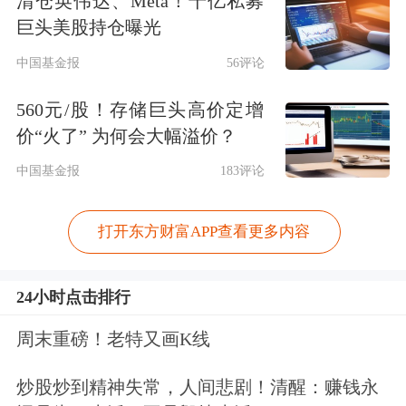
清仓英伟达、Meta！千亿私募
巨头美股持仓曝光
中国基金报
56评论
560元/股！存储巨头高价定增
价“火了” 为何会大幅溢价？
中国基金报
183评论
打开东方财富APP查看更多内容
24小时点击排行
周末重磅！老特又画K线
炒股炒到精神失常，人间悲剧！清醒：赚钱永