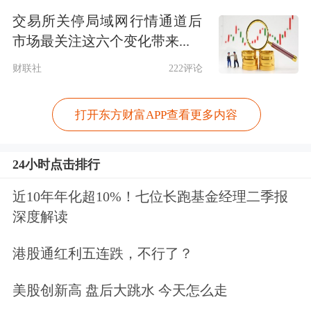
所审核，并获得中国证监会同意注册的
交易所关停局域网行情通道后
决定及其时间尚存在不确定性。
市场最关注这六个变化带来...
财联社
222评论
富临精工定增一事备受市场关注，其核
心在于与“宁王”，即宁德时代的深度绑
打开东方财富APP查看更多内容
定。从定增预案来看，富临精工拟向特
定对象发行股票募资不超过31.7亿元，
24小时点击排行
宁德时代拟以现金方式一次性全额认
近10年年化超10%！七位长跑基金经理二季报
深度解读
购。本次发行完成后，宁德时代将成为
公司持股5%以上的股东。宁德时代已
港股通红利五连跌，不行了？
与公司签署了《股票认购协议》及《股
美股创新高 盘后大跳水 今天怎么走
票认购协议之补充协议》。