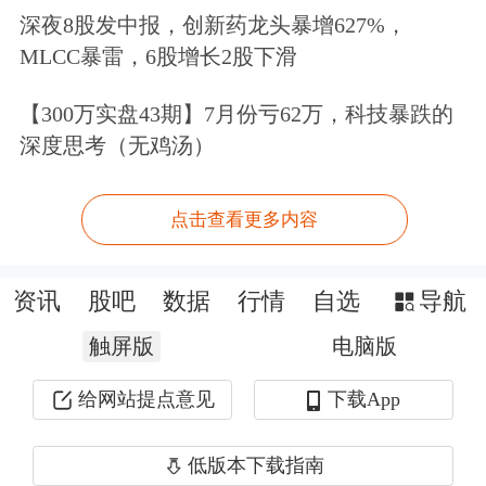
深夜8股发中报，创新药龙头暴增627%，
此次富临精工定增被宁德时代“包圆”，
MLCC暴雷，6股增长2股下滑
更是双方深度合作的展现。
【300万实盘43期】7月份亏62万，科技暴跌的
深度思考（无鸡汤）
接受金融投资报记者采访的业内分析师
何小萌表示：“从战略入股、长单锁
点击查看更多内容
定，到此次独家包揽定增，宁德时代对
富临精工的赋能持续加码。双方围绕
锂
资讯
股吧
数据
行情
自选
导航
电正极材料，已形成‘技术共研—产能
触屏版
电脑版
共建—市场共拓’的产业闭环，是
行业
给网站提点意见
下载App
龙头
企业之间的产需精准咬合、协同降
低版本下载指南
本增效的典范。”