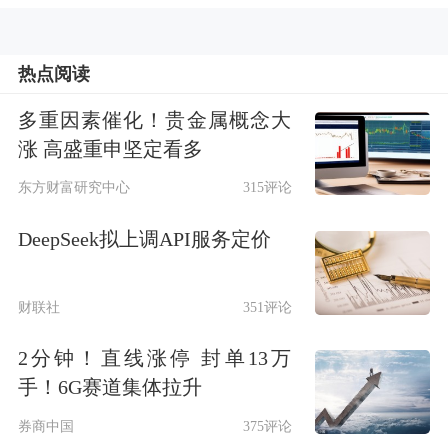
所出具的《关于受理富临精工股份有限
公司向特定对象发行股票申请文件的通
热点阅读
知》(深证上审〔2026〕220号)。深交所
多重因素催化！贵金属概念大
涨 高盛重申坚定看多
对公司报送的向特定对象发行股票的申
东方财富研究中心
315评论
请文件进行了核对，认为申请文件齐
备，决定予以受理。
DeepSeek拟上调API服务定价
富临精工本次向特定对象发行股票事项
财联社
351评论
尚需通过深交所审核，并获得中国证监
2分钟！直线涨停 封单13万
会同意注册的决定后方可实施。公司也
手！6G赛道集体拉升
在公告中提示，定增最终能否通过深交
券商中国
375评论