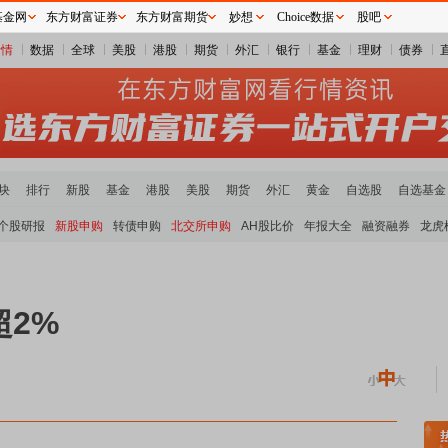
基金网
东方财富证券
东方财富期货
妙想
Choice数据
股吧
行情
数据
全球
美股
港股
期货
外汇
银行
基金
理财
债券
块
排行
新股
基金
港股
美股
期货
外汇
黄金
自选股
自选基金
个股研报
新股申购
转债申购
北交所申购
AH股比价
年报大全
融资融券
龙虎
超2%
煤炭板块领涨
贵金属板块走强
半导体板块活跃
沪深资金流向
A股估值分析全览