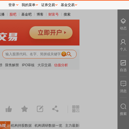
登录
我的菜单
证券交易
基金交易
直播
股吧
基金吧
博客
财富号
搜索
动态
个人
0
榜
限售解禁
IPO审核
大宗交易
估值分析
自选
消息
搜索
重要机构持股数据
机构调研数据一览
主力最新动向
上市公司限售股解禁一览