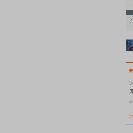
果：A股再平衡的
债券知识通识：从基础认知到特色品种
了
券
1