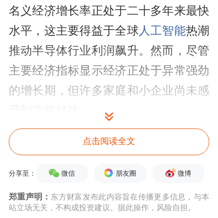
名义经济增长率正处于二十多年来最快
水平，这主要得益于全球
人工智能
热潮
推动半导体行业利润飙升。然而，尽管
主要经济指标显示经济正处于异常强劲
的增长期，但许多家庭和小企业尚未感
受到这些好处。
金容范特别提到，韩国第一季度实际国
点击阅读全文
内生产总值(GDP)增长率为3.8%，而实
微信
朋友圈
微博
分享至：
际国内总收入(GDI)增长率却高达
郑重声明：
东方财富发布此内容旨在传播更多信息，与本
13.2%。金容范认为，芯片价格上涨对
站立场无关，不构成投资建议。据此操作，风险自担。