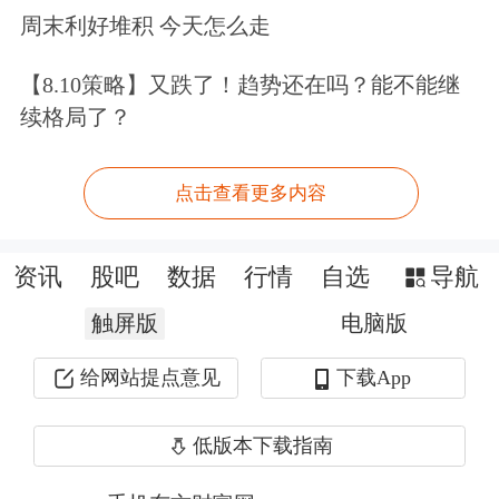
收紧抵押贷款限制，也并未能起到降温
周末利好堆积 今天怎么走
的作用。
【8.10策略】又跌了！趋势还在吗？能不能继
续格局了？
在韩国京畿道华城市东滩区，楼市的过
热现象无疑体现得更为明显
——这里坐
点击查看更多内容
落于韩国著名的“半导体带”核心腹地。
过去几个月，一场前所未有的房地产抢
资讯
股吧
数据
行情
自选
导航
购潮正在上演。
触屏版
电脑版
“我从业以来从未见过这样的景象，”当
给网站提点意见
下载App
地房产中介Choi Mi-sook惊叹道。据她
低版本下载指南
透露，在过去短短两周内，东滩主要公