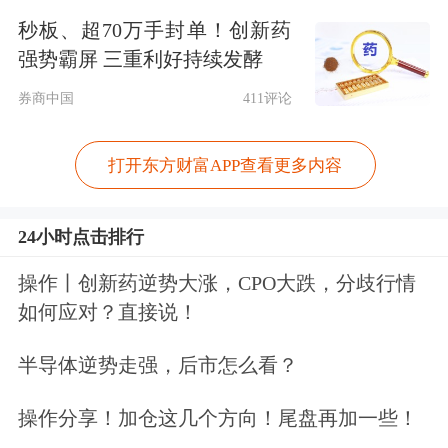
秒板、超70万手封单！创新药
难假设这一周期会有所不同。
强势霸屏 三重利好持续发酵
首尔公寓价格连续72周上涨
券商中国
411评论
金容范呼吁对房产持有税和资本利得税
打开东方财富APP查看更多内容
进行“正常化”调整，不过他没有具体说
24小时点击排行
明他心目中(如果有的话)会有哪些政策
变化。
操作丨创新药逆势大涨，CPO大跌，分歧行情
如何应对？直接说！
数据显示，截至6月中旬，首尔公寓价
半导体逆势走强，后市怎么看？
格已连续72周上涨，即使韩国政府为遏
操作分享！加仓这几个方向！尾盘再加一些！
制房价上涨而采取的一系列措施，包括