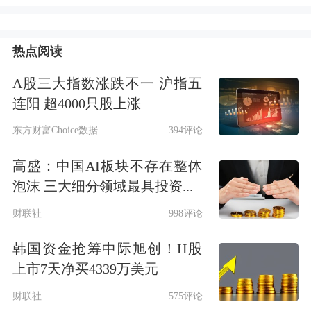
韩国购买力的提升，远超实际产出的增
长。
热点阅读
这位韩国总统府政策室长表示，由此产
A股三大指数涨跌不一 沪指五
生的收入增长大部分尚未渗透到更广泛
连阳 超4000只股上涨
的经济中，但可能会在未来几个季度通
东方财富Choice数据
394评论
过奖金、工资增长和出口收益汇回国内
高盛：中国AI板块不存在整体
的形式显现出来。
他在帖子中写道，这
泡沫 三大细分领域最具投资...
一过程最终可能会支撑奢侈品消费和
房
财联社
998评论
地产
需求。
韩国资金抢筹中际旭创！H股
上市7天净买4339万美元
“回顾过去，类似的资金曾一再流入房
财联社
575评论
地产市场，”金容范表示，并补充说很