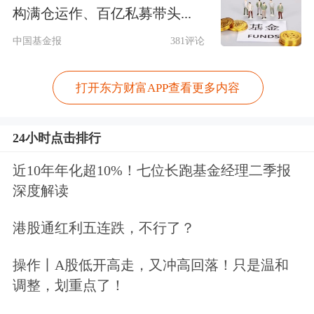
构满仓运作、百亿私募带头...
计总资产达1.94万亿港元，同比增长
中国基金报
381评论
31.95%。头部券商如
中信证券
、
中金公
司
、
华泰证券
、
国泰海通
等境外收入占
打开东方财富APP查看更多内容
比均超过15%，形成“两超两强”格局。
国际业务集中度高，头部机构在资金、
24小时点击排行
牌照、品牌等方面具备显著优势。
近10年年化超10%！七位长跑基金经理二季报
深度解读
券商国际化布局节奏明确，先立足香
港股通红利五连跌，不行了？
港、辐射亚太，再向全球拓展。跨境业
务规模持续增长，重资产业务如跨境衍
操作丨A股低开高走，又冲高回落！只是温和
调整，划重点了！
生品、境外债配置等成为主要盈利来