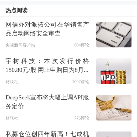
从昨晚开始，市场上突然开始传播“券
热点阅读
商出海”的大逻辑。这可能是导致今天
网信办对派拓公司在华销售产
早上券商股大爆发的主因之一。此外，
品启动网络安全审查
日斗投资董事长王文在6月11日举行
央视新闻客户端
604评论
的“2026金长江私募基金发展论坛”上分
宇树科技：本次发行价格
享观点认为，科技是生产力，但金融是
150.80元/股 网上申购日为8月...
新消费。金融行业是永续成长的行业。
财联社
1097评论
一旦你的认知是正确的，剩下的就是坚
DeepSeek宣布将大幅上调API服
持，而且要愉快地坚持。
务定价
财联社
776评论
国金证券
数据显示，截至2025年末，34
私募仓位创四年新高！七成机
家中资券商共设立36家国际子公司，合