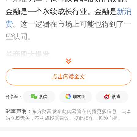
金融是一个永续成长行业。金融是
新消
费
。这一逻辑在市场上可能也得到了一
些认同。
券商股大爆发
6月15日早盘，大金融板块延续涨势，
点击阅读全文
中银证券
2连板，
南华期货
直线涨停，
瑞达期货
、
华安证券
、长江证券、
财达
微信
朋友圈
微博
分享至：
证券
、
广发证券
、
永安期货
跟涨，
证券
郑重声明：
东方财富发布此内容旨在传播更多信息，与本
站立场无关，不构成投资建议。据此操作，风险自担。
ETF
一度飙升超4%。