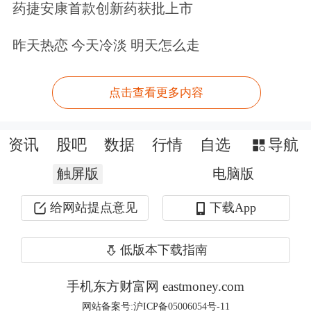
源。监管政策持续优化，如QDII/QFII
药捷安康首款创新药获批上市
制度、跨境理财通试点、IPO制度改革
昨天热恋 今天冷淡 明天怎么走
等，推动跨境资本流动和业务创新。未
来“十五五”时期是打造国际一流投行的
点击查看更多内容
战略机遇期。
资讯
股吧
数据
行情
自选
导航
触屏版
电脑版
给网站提点意见
下载App
低版本下载指南
手机东方财富网 eastmoney.com
网站备案号:沪ICP备05006054号-11