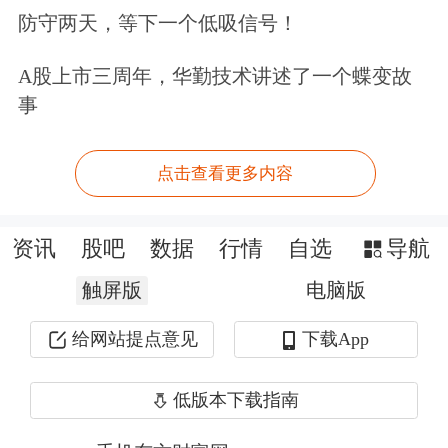
防守两天，等下一个低吸信号！
还将半导体业务作为第二增长曲线。公
司在预案中表示，在半导体方向深入研
A股上市三周年，华勤技术讲述了一个蝶变故
事
发半导体
先进封装
设备，突破设备核心
技术，推动国产替代；另一方面旨在进
点击查看更多内容
一步提升公司数字化、智能化能力、交
付能力和精细化运营能力。
资讯
股吧
数据
行情
自选
导航
触屏版
电脑版
不过，
半导体设备
行业也具有技术壁垒
高、验证周期长的特点。公司表示，需
给网站提点意见
下载App
在产品研发、样机制造及客户验证阶段
低版本下载指南
投入大量资金。