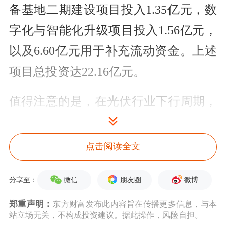
备基地二期建设项目投入1.35亿元，数
字化与智能化升级项目投入1.56亿元，
以及6.60亿元用于补充流动资金。上述
项目总投资达22.16亿元。
值得注意的是，在光伏行业下行周期，
设备厂定增扩产并不多见。近两年，受
周期影响，多数中小厂商、跨界资本已
点击阅读全文
经暂停光伏新产线建设，单纯复制传统
微信
朋友圈
微博
分享至：
TOPCon、普通组件等同质化产能的行
为基本终止，行业进入落后产能逐步出
郑重声明：
东方财富发布此内容旨在传播更多信息，与本
站立场无关，不构成投资建议。据此操作，风险自担。
清阶段。