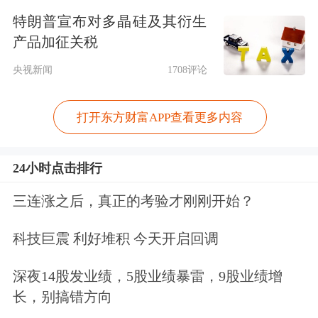
特朗普宣布对多晶硅及其衍生
比重29.41%。受行业特性影响，公司设
产品加征关税
备验收周期偏长，存货里发出商品占比
央视新闻
1708评论
较高，高存货规模意味着后续存在较大
的存货跌价风险。
打开东方财富APP查看更多内容
同期，公司应收账款与合同资产合计账
24小时点击排行
面价值22.40亿元，在下游光伏行业整
三连涨之后，真正的考验才刚刚开始？
体承压的环境下，相关款项回收进度存
科技巨震 利好堆积 今天开启回调
在不确定性，有可能进一步拖累公司现
金流。
深夜14股发业绩，5股业绩暴雷，9股业绩增
长，别搞错方向
为对冲光伏主业的周期压力，拉普拉斯