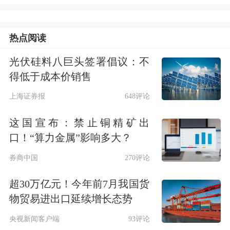
但从头部企业动作来看，
TOPCon电池
热点阅读
和XBC
电池
都在通过技术迭代，以实现
光伏硅料八巨头签署倡议：不
更高的转换效率和功率以及降本增效。
得低于成本价销售
拉普拉斯认为，基于光电转换效率持续
上海证券报
648评论
提升、产品成本进一步优化、光储平价
这国宣布：禁止铜精矿出
等目标，光伏产业链对
光伏设备
企业的
口！“算力金属”影响多大？
持续研发迭代能力提出更高要求。
券商中国
270评论
超30万亿元！今年前7月我国货
为紧跟下游技术迭代步伐，拉普拉斯存
物贸易进出口延续增长态势
货水平较高。截至2025年末，公司存货
央视新闻客户端
93评论
账面价值达30.13亿元，占当期总资产