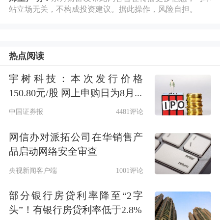
逻辑从"传统合金添加剂"推向"半导体
站立场无关，不构成投资建议。据此操作，风险自担。
级高纯应用"；叠加国内钼铁产需两
旺、原料端推升产品价格，钼产业链的
热点阅读
关注度明显抬升。
宇树科技：本次发行价格
150.80元/股 网上申购日为8月...
②美国5月CPI符合预期→加息担忧趋缓
中国证券报
4481评论
→商品分母端利好：CPI读数未超预
网信办对派拓公司在华销售产
期，市场对"更高更久"的重定价暂歇，
品启动网络安全审查
有利于工业金属金融属性修复。
央视新闻客户端
1001评论
③铜的超级多头叙事再被点燃：
部分银行房贷利率降至“2字
Jefferies给出目前最激进的远期目标
头”！有银行房贷利率低于2.8%