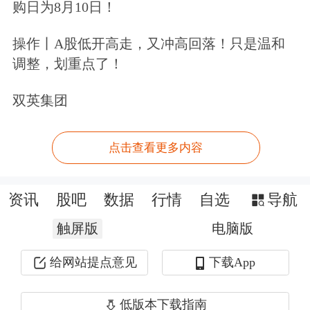
购日为8月10日！
洞悉主力意图>>
操作丨A股低开高走，又冲高回落！只是温和
文章来源：东方财富证券
调整，划重点了！
双英集团
点击查看更多内容
资讯
股吧
数据
行情
自选
导航
触屏版
电脑版
给网站提点意见
下载App
低版本下载指南