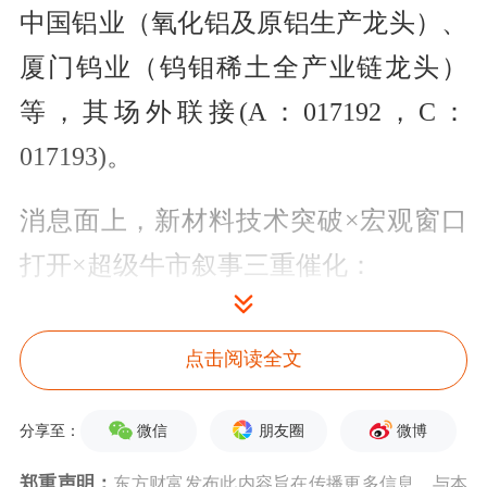
中国铝业（氧化铝及原铝生产龙头）、
厦门钨业（钨钼稀土全产业链龙头）
等，其场外联接(A：017192，C：
017193)。
消息面上，新材料技术突破×宏观窗口
打开×超级牛市叙事三重催化：
①"钼替钨"打开有色新材料想象空间：
点击阅读全文
SK海力士已完成375层3DNAND生产验
证，最大技术亮点是用钼材料替代传统
微信
朋友圈
微博
分享至：
钨做字线——把钼作为战略金属的需求
郑重声明：
东方财富发布此内容旨在传播更多信息，与本