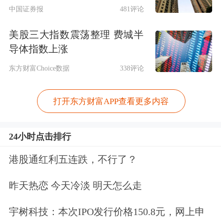
17636美元/吨，华尔街集体看多背后，
中国证券报
481评论
是铜精矿TC/RC仍深度为负、印尼
美股三大指数震荡整理 费城半
Grasberg等供给扰动未解、全球数据中
导体指数上涨
心/电网用铜刚性增长的硬支撑；国内
东方财富Choice数据
338评论
前4个月有色行业利润高增也验证景
打开东方财富APP查看更多内容
气。
24小时点击排行
④铝供给侧约束仍在：几内亚铝土矿出
口政策不确定性与国内产能约束预期，
港股通红利五连跌，不行了？
对板块形成"铜强+铝稳"的组合支撑。
昨天热恋 今天冷淡 明天怎么走
现在开户享五档行情变千档行情，及时
宇树科技：本次IPO发行价格150.8元，网上申