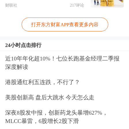
财联社
217评论
无人机。目前尚无美军人员受伤的报
告，伊朗关于破坏位于巴林的美军第五
打开东方财富APP查看更多内容
舰队总部的说法是虚假的。
24小时点击排行
稍早前，美东时间5日傍晚，美军中央
近10年年化超10%！七位长跑基金经理二季报
司令部在社交媒体发文说，美军击落4
深度解读
架伊朗向霍尔木兹海峡发射的攻击无人
港股通红利五连跌，不行了？
机，随后空袭伊朗戈鲁克地区和格什姆
美股创新高 盘后大跳水 今天怎么走
岛的沿海雷达站。
深夜8股发中报，创新药龙头暴增627%，
相关报道
MLCC暴雷，6股增长2股下滑