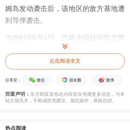
姆岛发动袭击后，该地区的敌方基地遭
到导弹袭击。
当地时间6月6日，巴林全国拉响防空警
报。
点击阅读全文
据伊朗方面6日消息，位于巴林的美国
海军第五舰队总部升起滚滚浓烟。
微信
朋友圈
微博
分享至：
郑重声明：
东方财富发布此内容旨在传播更多信息，与本
美国方面对此暂无回应。
站立场无关，不构成投资建议。据此操作，风险自担。
当地时间6日凌晨4时30分许，科威特响
起防空警报。
热点阅读