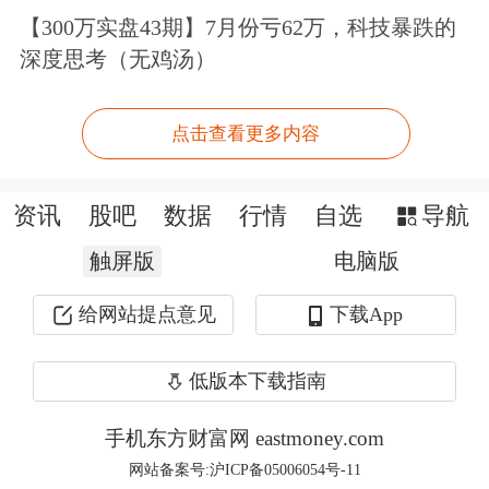
伊朗伊斯兰革命卫队称打击美军基地
【300万实盘43期】7月份亏62万，科技暴跌的
深度思考（无鸡汤）
特朗普：将迅速结束对伊朗的战事！若
达成协议 或与伊朗最高领袖会晤
点击查看更多内容
全线跳水！近35万人爆仓！伊朗突传爆
资讯
股吧
数据
行情
自选
导航
炸声 特朗普：将迅速结束战事
触屏版
电脑版
给网站提点意见
下载App
低版本下载指南
手机东方财富网 eastmoney.com
网站备案号:沪ICP备05006054号-11