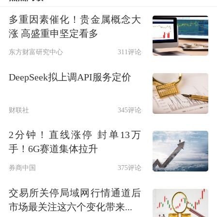
科威特军方表示，其防空部队正在拦截
多重因素催化！贵金属概念大
涨 高盛重申坚定看多
导弹和
无人机
袭击，敦促所有人遵守相
东方财富研究中心
311评论
关部门发布的安全提示。
DeepSeek拟上调API服务定价
科威特军方6日发表声明说，科威特防
空部队正在应对“敌方”导弹和无人机攻
财联社
345评论
击。如听到爆炸声，系科威特防空系统
2分钟！直线涨停 封单13万
拦截攻击所致。
手！6G赛道集体拉升
券商中国
375评论
随后，美军中央司令部当地时间5日发
交易所关停局域网行情通道后
表声明称，美军拦截了伊朗向霍尔木兹
市场最关注这六个变化带来...
海峡及海湾邻国发射的多枚弹道导弹和