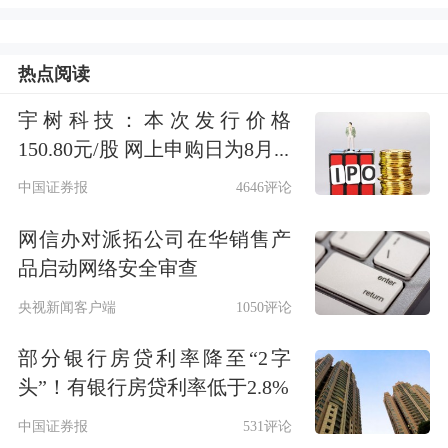
增长并不意味着通货膨胀！”
美股全线暴跌
热点阅读
美东时间6月5日，美股三大指数全线重
宇树科技：本次发行价格
150.80元/股 网上申购日为8月...
挫，截至收盘，纳指暴跌4.18%，录得
中国证券报
4646评论
自2025年4月以来最大单日跌幅；标普
网信办对派拓公司在华销售产
500指数大跌2.64%，道指跌1.35%。
品启动网络安全审查
大型科技股集体下跌，
英伟达
、
特斯拉
央视新闻客户端
1050评论
大跌超6%，Meta大跌超5%，
亚马逊
跌
部分银行房贷利率降至“2字
超3%，
微软
跌超2%，
苹果
跌超1%，谷
头”！有银行房贷利率低于2.8%
歌A跌0.98%。
中国证券报
531评论