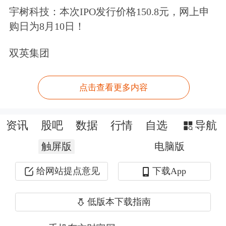
宇树科技：本次IPO发行价格150.8元，网上申
暴跌超12%，
康宁
、Coherent大跌超
购日为8月10日！
10%，Lumentum、Ciena大跌超8%。
双英集团
有分析人士指出，由于美国5月非农就
业报告表现火热，引发市场对美联储年
点击查看更多内容
内加息的担忧，美债收益率飙升、美元
资讯
股吧
数据
行情
自选
导航
大涨，对全球风险资产形成全面压制，
触屏版
电脑版
拥挤度极高、估值高企的美股AI及科技
板块遭到猛烈抛售潮。
给网站提点意见
下载App
美国劳工部公布的数据显示，5月份美
低版本下载指南
国新增就业17.2万人，远高于分析师此