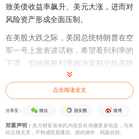
致美债收益率飙升、美元大涨，进而对
风险资产形成全面压制。
在美股大跌之际，美国总统特朗普在空
军一号上发表讲话称，希望看到利率的
下调，但他将把利率的决策权交给美联
储主席沃什。特朗普还提到，美国的状
况良好，市场应会上涨。在此之前，特
点击阅读全文
朗普还在社交平台上发帖称：“鉴于刚
微信
朋友圈
微博
分享至：
刚公布的出色就业报告，股市理应上涨
郑重声明：
东方财富发布此内容旨在传播更多信息，与本
而不是下跌。过去两百年来一直如此。
站立场无关，不构成投资建议。据此操作，风险自担。