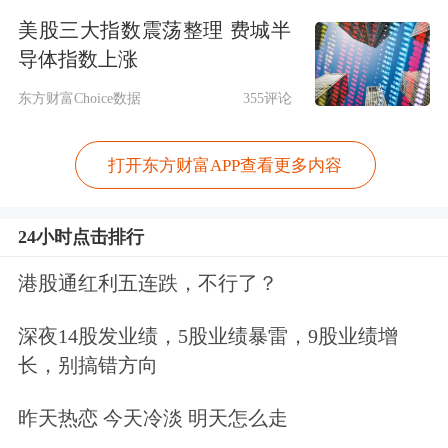
美股三大指数震荡整理 费城半
美股芯片股遭遇猛烈抛售，费城半导体
导体指数上涨
指数暴跌超10%，
迈威尔科技
暴跌超
东方财富Choice数据
355评论
16%，
美光科技
暴跌超13%，Arm暴跌
超12%，
英特尔
、
安森美半导体
大跌超
打开东方财富APP查看更多内容
11%，
高通
、AMD大跌超10%，
博通
大
24小时点击排行
跌超7%，
台积电
ADR、
阿斯麦
ADR跌
超5%。
港股通红利五连跌，不行了？
深夜14股发业绩，5股业绩暴雷，9股业绩增
美股存储板块亦全线大跌，
西部数据
、
长，别搞错方向
闪迪
暴跌超11%，
希捷科技
跌超8%。
昨天热恋 今天冷淡 明天怎么走
美股光通信概念股集体重挫，
应用光电