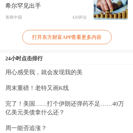
有媒体爆料，软银内部正忧虑孙正义对
希尔罕见出手
奥尔特曼存在“追星式”的过度信任，
当
券商中国
420评论
部分高管向孙正义发起质疑时，后者曾
打开东方财富APP查看更多内容
多次驳回此类提问，而且态度常常很不
耐烦，以至于他的下属们不再提及此
24小时点击排行
事。
如今他们担心，两位创始人之间的
用心感受我，就会发现我的美
关系可能存在单向依赖，具有潜在风
险。
周末重磅！老特又画K线
完了！美国……打个伊朗还弹药不足……40万
野村综合研究所执行经济学家木内隆秀
亿美元美债拿什么还？
更是直言，正如互联网泡沫破裂时的情
周一能否追涨？
况一样，“如果人们普遍认为AI广泛应