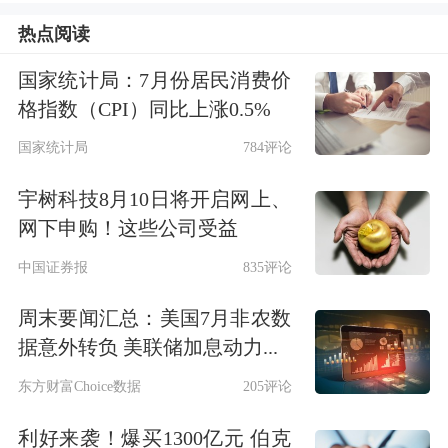
过去一年，软银对OpenAI累计投资超
热点阅读
过600亿美元，并且深度参与“星际之
国家统计局：7月份居民消费价
门”项目。就在日前，公司又被曝将在
格指数（CPI）同比上涨0.5%
法国投资最高850亿美元，打造最高
国家统计局
784评论
5GW的欧洲最大算力集群。对此，孙正
宇树科技8月10日将开启网上、
义公开表示，
人工智能
浪潮才刚刚开
网下申购！这些公司受益
始，这轮AI浪潮的规模至少是互联网时
中国证券报
835评论
代的10倍，甚至可能达到50倍。
周末要闻汇总：美国7月非农数
据意外转负 美联储加息动力...
在孙正义大肆宣扬“All in AI”的同时，
东方财富Choice数据
205评论
质疑声也不绝于耳。
利好来袭！爆买1300亿元 伯克