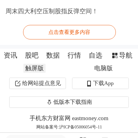
用带来的经济效益可能达不到预期，那
周末四大利空压制股指反弹空间！
么当前由AI驱动的股市上涨势头可能会
点击查看更多内容
减弱。”
追“泡沫”的人
资讯
股吧
数据
行情
自选
导航
触屏版
电脑版
业界的担忧并非空穴来风，孙正义的激
进投资者人设早已深入人心。
给网站提点意见
下载App
至今仍为人称道的，是孙正义两笔经典
低版本下载指南
投资：上世纪90年代末互联网萌芽期，
手机东方财富网 eastmoney.com
仅凭半小时会面便果断重仓初创雅虎；
网站备案号:沪ICP备05006054号-11