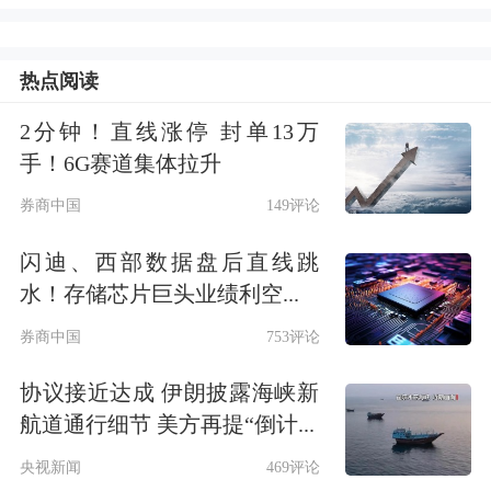
为。
新乡市住房租赁管理办法（试行）
热点阅读
2分钟！直线涨停 封单13万
第一章总则
手！6G赛道集体拉升
第一条
为加强住房租赁管理，规范租赁
券商中国
149评论
市场行为，维护住房租赁当事人合法权
闪迪、西部数据盘后直线跳
益，根据《中华人民共和国民法典》
水！存储芯片巨头业绩利空...
《中华人民共和国城市房地产管理法》
券商中国
753评论
《住房租赁条例》等法律、法规的规
协议接近达成 伊朗披露海峡新
定，结合我市实际，制定本办法。
航道通行细节 美方再提“倒计...
央视新闻
469评论
第二条
本市行政区域内城镇国有土地上