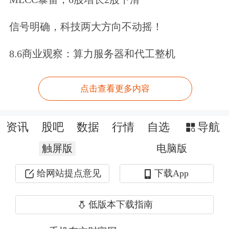
动纳入基层治理范畴。
信号明确，科技两大方向不动摇！
第四条
市政府统筹协调全市住房租赁管
8.6商业观察：算力服务器和代工整机
理工作。各县（市）、区人民政府（管
点击查看更多内容
委会）应当落实住房租赁属地管理责
任，推进本辖区住房租赁活动的监督管
资讯
股吧
数据
行情
自选
导航
理工作。各级人民政府应当将住房租赁
触屏版
电脑版
管理工作经费纳入同级财政预算，保障
经费投入。
给网站提点意见
下载App
第五条
市住房和城乡建设局为本市住房
低版本下载指南
租赁的主管部门，负责全市住房租赁监