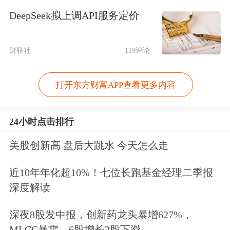
DeepSeek拟上调API服务定价
住房租赁活动及其监督管理，适用本办
法。
财联社
119评论
保障性租赁住房、公共租赁住房、直管
打开东方财富APP查看更多内容
公有住房以及按日或者小时出租的短租
住房租赁活动及其监督管理，不适用本
24小时点击排行
办法。
美股创新高 盘后大跳水 今天怎么走
第三条
本市住房租赁坚持市场主导与政
近10年年化超10%！七位长跑基金经理二季报
府引导相结合，建立健全市级统筹、部
深度解读
门联动、条块结合、居村协助、行业自
深夜8股发中报，创新药龙头暴增627%，
律的住房租赁管理机制，将住房租赁活
MLCC暴雷，6股增长2股下滑