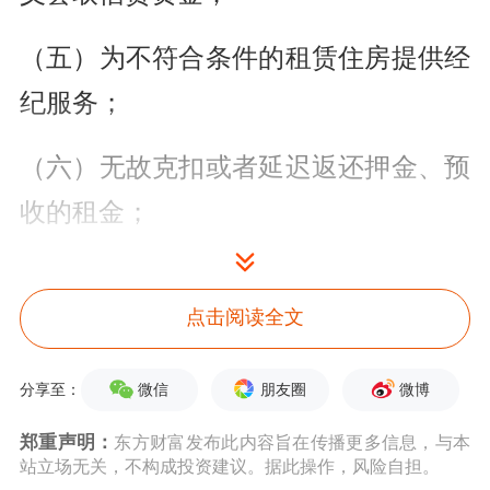
（五）为不符合条件的租赁住房提供经
纪服务；
（六）无故克扣或者延迟返还押金、预
收的租金；
（七）泄露或者非法使用住房租赁当事
点击阅读全文
人信息；
（八）侵占、挪用住房租赁交易资金；
微信
朋友圈
微博
分享至：
郑重声明：
东方财富发布此内容旨在传播更多信息，与本
（九）法律、法规、规章禁止的其他行
站立场无关，不构成投资建议。据此操作，风险自担。