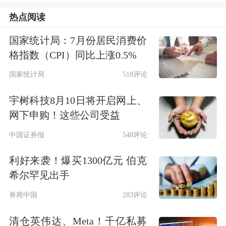
（601939.SH）、
中国石油
热点阅读
（601857.SH）、
中国银行
国家统计局：7月份居民消费价
格指数（CPI）同比上涨0.5%
（601988.SH）、
中国移动
国家统计局
518评论
（600941.SH）则分别位居前七名，
中
际旭创
（300308.SZ）为第十名。
宇树科技8月10日将开启网上、
网下申购！这些公司受益
今年以来，工业富联公司股价已累计上
中国证券报
548评论
涨超过30%。与此同时，贵州茅台自
利好来袭！爆买1300亿元 伯克
2021年2月摸高2627.88元后，已历经四
希尔罕见出手
年多的调整期，期间白酒板块整体处于
券商中国
283评论
回调之中。
清仓英伟达、Meta！千亿私募