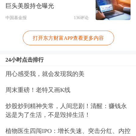
巨头美股持仓曝光
工业富联主营业务包括
云计算
、
通信
网
中国基金报
136评论
络及移动网络设备、工业互联网。支撑
工业富联市值飙升的根本动力，来自其
打开东方财富APP查看更多内容
持续增长的业绩表现。2026年第一季
度，公司实现营业收入2510.78亿元，
24小时点击排行
同比增长56.52%；归属于上市公司股东
用心感受我，就会发现我的美
的净利润为105.95亿元，同比增长
周末重磅！老特又画K线
102.55%。扣除非经常性损益后的净利
炒股炒到精神失常，人间悲剧！清醒：赚钱永
润为102.50亿元，同比增长109.05%，
远是为了生活，不是毁掉生活！
显示业绩增长主要源于主营业务驱动。
植物医生四闯IPO：增长失速、突击分红、内控