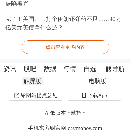
对于业绩快速增长原因，工业富联表
缺陷曝光
示，受益于AI算力需求持续爆发，公司
完了！美国……打个伊朗还弹药不足……40万
在主要客户的市场份额稳步提升，以及
亿美元美债拿什么还？
云服务商业务表现优异，推动整体营业
点击查看更多内容
收入增长，公司产品结构持续优化，主
营业务经营效益实现稳步提升。
资讯
股吧
数据
行情
自选
导航
今年一季度，工业富联经营活动产生的
触屏版
电脑版
现金流量净额为250.24亿元，上年同期
给网站提点意见
下载App
为12.99亿元。销售商品收到的现金为
低版本下载指南
2623.81亿元，同比亦有明显增长。基
本每股收益由上年同期的0.26元提升至
手机东方财富网 eastmoney.com