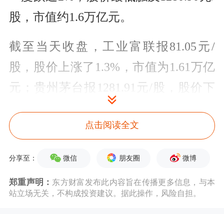
股，市值约1.6万亿元。
截至当天收盘，工业富联报81.05元/
股，股价上涨了1.3%，市值为1.61万亿
元；贵州茅台报1281.91元/股，股价下
跌了1.94%，市值为1.6万亿元。
点击阅读全文
数据显示，截至到当天，工业富联位居
A股市值第八位，而贵州茅台为第九
微信
朋友圈
微博
分享至：
位。
工商银行
（601398.SH）、
农业银
郑重声明：
东方财富发布此内容旨在传播更多信息，与本
站立场无关，不构成投资建议。据此操作，风险自担。
行
（601288.SH）、
宁德时代
（300750.SZ），
建设银行