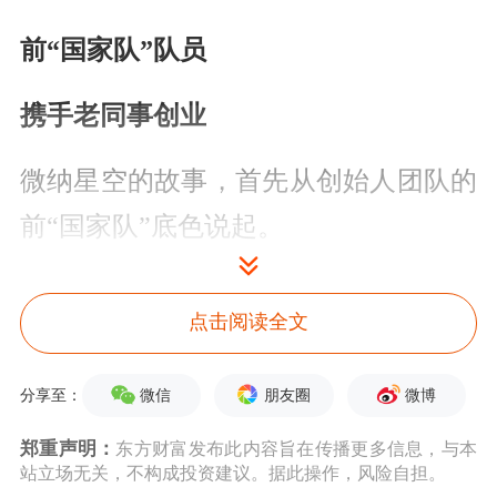
前“国家队”队员
携手老同事创业
微纳星空的故事，首先从创始人团队的
前“国家队”底色说起。
招股书显示，微纳星空的创始人，同时
点击阅读全文
担任董事长与总经理职位的高恩宇出生
于1983年，他本科毕业于北京理工大
微信
朋友圈
微博
分享至：
学，博士毕业于北京理工大学与美国宾
郑重声明：
东方财富发布此内容旨在传播更多信息，与本
夕法尼亚州立大学（联合培养），获
航
站立场无关，不构成投资建议。据此操作，风险自担。