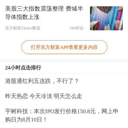
择跳出体制创业，2017年8月，他与两
美股三大指数震荡整理 费城半
位老同事孔令波、郇一恒共同创立微纳
导体指数上涨
星空。
东方财富Choice数据
344评论
孔令波毕业于北京航空航天大学，硕士
打开东方财富APP查看更多内容
学历，曾在航天东方红卫星有限公司、
24小时点击排行
北京奥博太空科技有限公司（以下简
称“北京奥博”）任职；郇一恒毕业于北
港股通红利五连跌，不行了？
京理工大学，硕士学历，曾在航天恒星
昨天热恋 今天冷淡 明天怎么走
科技、中航航空
电子
有限公司、奥博太
宇树科技：本次IPO发行价格150.8元，网上申
空科技任职。航天东方红卫星有限公司
购日为8月10日！
与航天恒星科技均是
中国卫星