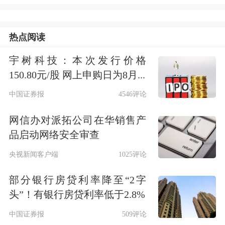
天工程
博士学位，正高级工程师。
热点阅读
2010年至2017年间，他先后任职于中国
运载火箭研究院和中国空间技术研究
宇树科技：本次发行价格
150.80元/股 网上申购日为8月...
院，此外，他还曾任国际数字地球学会
中国证券报
4546评论
中国国家委员会空间信息化专委会副主
网信办对派拓公司在华销售产
任委员，荣获中国航天基金会授予
品启动网络安全审查
的“航天贡献奖”、
中关村
高端领军人
央视新闻客户端
1025评论
才、北京市海淀区优秀共产党员等荣
部分银行房贷利率降至“2字
誉。
头”！有银行房贷利率低于2.8%
2017年，嗅到商业航天商机的高恩宇选
中国证券报
509评论