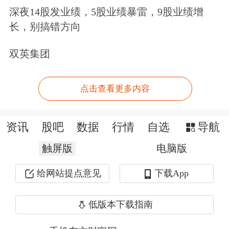
深夜14股发业绩，5股业绩暴雷，9股业绩增
（600118.SH）旗下子公司，而中国空
长，别搞错方向
间技术研究院正是中国卫星最大股东。
双英集团
孔令波、郇一恒均担任公司董事与副总
点击查看更多内容
经理职务，高管团队中，董事兼审计委
员会委员的常武军也与他们有着相似的
资讯
股吧
数据
行情
自选
导航
背景，也曾在航天东方红卫星有限公
触屏版
电脑版
司、北京奥博就职，2017年8月加入微
给网站提点意见
下载App
纳星空，历任卫星总体主任设计师、系
统研发部部长、卫星型号副总师、型号
低版本下载指南
总师、总经理助理兼总体部部长等职