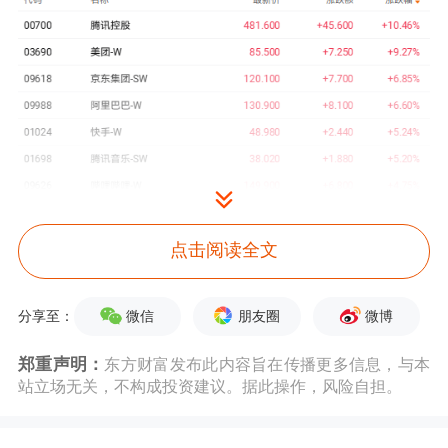
消息方面，腾讯涨幅居前，根据相关报
点击阅读全文
道称该公司接近推出微信AI助手。
微信
朋友圈
微博
分享至：
加之美团也出现大涨，该公司在昨日公
郑重声明：
东方财富发布此内容旨在传播更多信息，与本
布的2026年第一季度业绩显示，总营收
站立场无关，不构成投资建议。据此操作，风险自担。
达910亿元，同比增长5.6%，优于预估