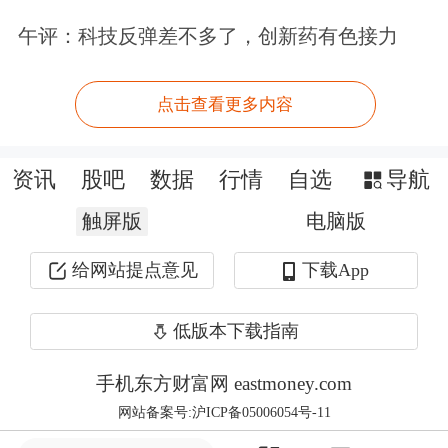
划。
午评：科技反弹差不多了，创新药有色接力
业内普遍认为，随着智能驾驶向
点击查看更多内容
Physical AI阶段加速演进，围绕模型训
练、场景生成、闭环验证的数据基础设
资讯
股吧
数据
行情
自选
导航
施需求将持续提升。作为高阶智驾仿真
触屏版
电脑版
与世界模型领域的重要参与者，五一视
给网站提点意见
下载App
界有望凭借51SIM平台的物理仿真、场
景重建与数据闭环能力，进一步受益于
低版本下载指南
新一轮产业升级。
手机东方财富网 eastmoney.com
网站备案号:沪ICP备05006054号-11
黄金股多数走强
紫金矿业
涨超5%