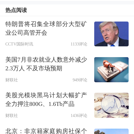
907.9亿元，收入端延续稳健增长态
热点阅读
势；期内经调整亏损净额仍达49.7亿
特朗普将召集全球部分大型矿
元，盈利表现优于市场预估的亏损68.3
业公司高管开会
亿元。环比来看，亏损较2025年第四季
CCTV国际时讯
1133评论
度的151亿元大幅收窄。
美国7月非农就业人数意外减少
2.3万人 不及市场预期
AI应用再获资金关注
五一视界
涨超22%
财联社
949评论
截至收盘，五一视界(06651.HK)涨
美股光模块黑马计划大幅扩产
22.48%，
微盟集团
(02013.HK)涨
全力押注800G、1.6Tb产品
12.50%，
金山云
(03896.HK)涨7.60%。
财联社
1436评论
北京：非京籍家庭购房社保个