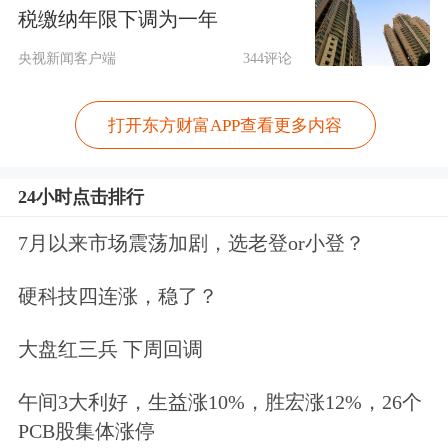
税缴纳年限下调为一年
央视新闻客户端
344评论
打开东方财富APP查看更多内容
24小时点击排行
五一视界涨幅居前。消息方面，6月1
7月以来市场震荡加剧，选老登or小登？
日，
英伟达
创始人兼CEO黄仁勋在中国
硬科技四连涨，稳了？
台北发表英伟达GTC台北2026主题演
讲，其中面向智能驾驶领域发布
大盘红三兵 下周回调
Alpamayo 2 Super车端大模型，并同步
午间3大利好，生益涨10%，胜宏涨12%，26个
推进DRIVE Hyperion全球商业化部署计
PCB股集体涨停