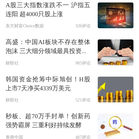
A股三大指数涨跌不一 沪指五
连阳 超4000只股上涨
东方财富Choice数据
326评论
高盛：中国AI板块不存在整体
泡沫 三大细分领域最具投资...
财联社
905评论
韩国资金抢筹中际旭创！H股
上市7天净买4339万美元
财联社
521评论
秒板、超70万手封单！创新药
强势霸屏 三重利好持续发酵
券商中国
407评论