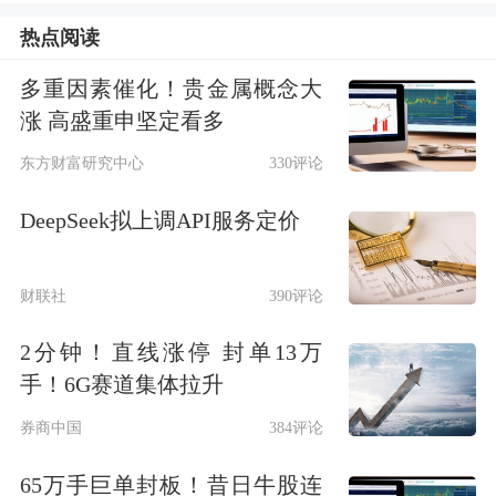
五家国有大行成为本轮“二永债”发行主
热点阅读
力。具体来看，工商银行以1400亿元的
多重因素催化！贵金属概念大
累计发行规模居首位。工商银行4月8日
涨 高盛重申坚定看多
发行500亿元二级资本债；4月16日发行
东方财富研究中心
330评论
300亿元永续债；5月21日再度发行600
DeepSeek拟上调API服务定价
亿元二级资本债，该笔债券为2026年以
来全市场同品种债券最大发行规模。
财联社
390评论
2分钟！直线涨停 封单13万
中国银行、交通银行的发行规模紧随其
手！6G赛道集体拉升
后，两家银行年内“二永债”发行规模均
券商中国
384评论
达800亿元，发行节奏集中在4月份至5
65万手巨单封板！昔日牛股连