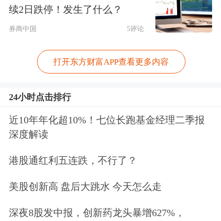
月份。具体来看，中国银行分别发行
续2日跌停！发生了什么？
500亿元二级资本债和300亿元永续债；
券商中国
5评论
交通银行分别发行400亿元永续债和400
亿元二级资本债。
打开东方财富APP查看更多内容
与此同时，农业银行于5月8日发行350
24小时点击排行
亿元二级资本债，债券设置5+5年期、
近10年年化超10%！七位长跑基金经理二季报
10+5年期两个品种，发行规模分别为
深度解读
330亿元、20亿元。邮储银行则在6月2
港股通红利五连跌，不行了？
日发行200亿元永续债。
美股创新高 盘后大跳水 今天怎么走
苏商银行特约研究员薛洪言在接受《证
深夜8股发中报，创新药龙头暴增627%，
券日报》记者采访时表示，国有大行能