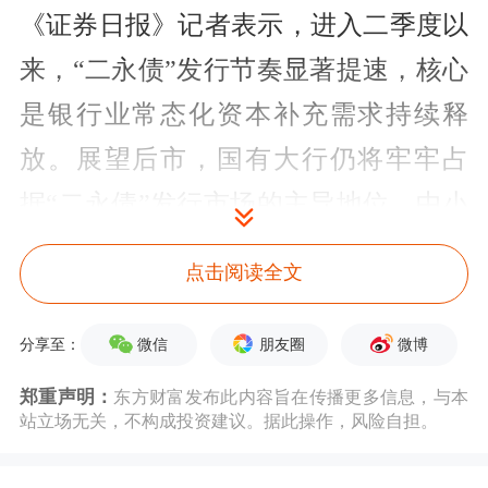
《证券日报》记者表示，进入二季度以
来，“二永债”发行节奏显著提速，核心
是银行业常态化资本补充需求持续释
放。展望后市，国有大行仍将牢牢占
据“二永债”发行市场的主导地位，中小
银行则有望在下半年迎来发行增量。随
点击阅读全文
着二季度积压发行额度集中落地，行业
整体发行节奏预计将在下半年有所放
微信
朋友圈
微博
分享至：
缓。
郑重声明：
东方财富发布此内容旨在传播更多信息，与本
站立场无关，不构成投资建议。据此操作，风险自担。
“二永债”发行提速扩容