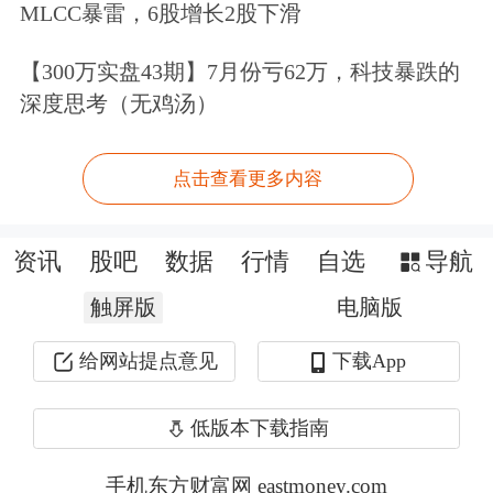
MLCC暴雷，6股增长2股下滑
够成为本轮“二永债”发行主力，核心源
【300万实盘43期】7月份亏62万，科技暴跌的
于多重刚性压力与市场优势。一方面，
深度思考（无鸡汤）
国有大行作为全球系统重要性银行，目
前正处于总损失吸收能力（TLAC）监
点击查看更多内容
管框架达标关键阶段，资本刚性缺口清
资讯
股吧
数据
行情
自选
导航
晰，补充需求迫切；另一方面，国有大
触屏版
电脑版
行拥有AAA主体信用评级，在当前低利
率市场环境下，可凭借突出的成本优
给网站提点意见
下载App
势，大规模锁定长期低成本资金。此
低版本下载指南
外，特别国债注资主要用于夯实银行核
手机东方财富网 eastmoney.com