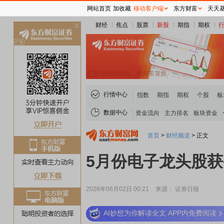
网站首页
加收藏
移动客户端
东方财富
天天
财经
焦点
股票
新股
期指
期权
关
闭
行情中心
指数
期指
期权
个股
板
数据中心
资金流向
主力排名
板块资金
首页
>
财经频道
>
正文
5月份电子龙头股
2026年06月02日 00:21
来源： 证券日报
AI妙想为你解读全文 APP内免费阅读
稀