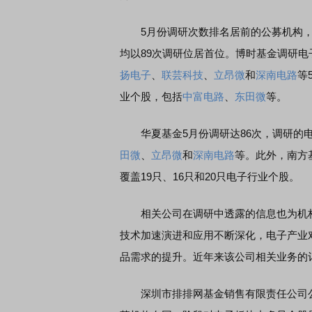
5月份调研次数排名居前的公募机构，
均以89次调研位居首位。博时基金调研电
扬电子
、
联芸科技
、
立昂微
和
深南电路
等
业个股，包括
中富电路
、
东田微
等。
华夏基金5月份调研达86次，调研的电
田微
、
立昂微
和
深南电路
等。此外，南方
覆盖19只、16只和20只电子行业个股。
相关公司在调研中透露的信息也为机构判
技术加速演进和应用不断深化，电子产业
品需求的提升。近年来该公司相关业务的
深圳市排排网基金销售有限责任公司公