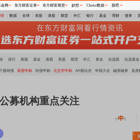
基金网
东方财富证券
东方财富期货
妙想
Choice数据
股吧
行情
数据
全球
美股
港股
期货
外汇
银行
基金
理财
债券
块
排行
新股
基金
港股
美股
期货
外汇
黄金
自选股
自选基金
个股研报
新股申购
转债申购
北交所申购
AH股比价
年报大全
融资融券
龙虎
获公募机构重点关注
土板块领涨
元件板块走强
半导体板块活跃
沪深资金流向
A股估值分析全览
重