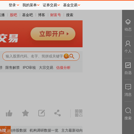
登录
我的菜单
证券交易
基金交易
直播
股吧
基金吧
博客
财富号
搜索
动态
个人
0
榜
限售解禁
IPO审核
大宗交易
估值分析
自选
消息
搜索
要机构持股数据
机构调研数据一览
主力最新动向
上市公司限售股解禁一览
昨日