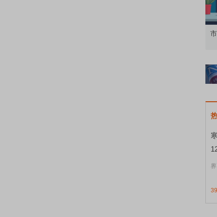
知到特色品种
了解北交所知识 做理性投资者
市
1
界
3