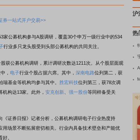
沪
证券一站式开户交易>>
热
家公募机构参与A股调研，覆盖30个申万一级行业中的534
子
行业多只龙头股受到头部公募机构的共同关注。
个股获公募机构调研，累计调研次数达1211次。从个股层面观
股中，
电子
行业个股占据六席。其中，
深南电路
位列第二，获
泰柏瑞基金等机构均参与其中。
胜宏科技
位列第三，获78次调
机构达13家。此外，
安克创新
、
强一股份
等同样备受关
向《证券日报》记者分析，公募机构调研电子行业热度持
应用场景不断拓展密切相关。行业内具备技术壁垒和产能优
看好。