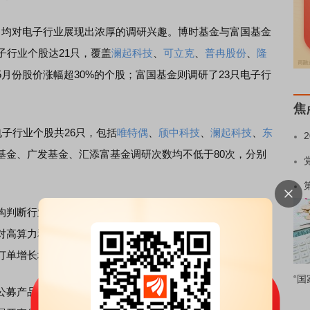
均对电子行业展现出浓厚的调研兴趣。博时基金与富国基金
子行业个股达21只，覆盖
澜起科技
、
可立克
、
普冉股份
、
隆
5月份股价涨幅超30%的个股；富国基金则调研了23只电子行
焦
子行业个股共26只，包括
唯特偶
、
颀中科技
、
澜起科技
、
东
基金、广发基金、汇添富基金调研次数均不低于80次，分别
断行业趋势提供了参考。例如，深南电路表示，伴随AI
对高算力和高速网络的需求日益迫切，驱动了行业对相关产
订单增长均受益于上述趋势。
“国
募产品运营曾方芳向《证券日报》记者表示，多家头部公