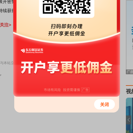
展开密集调研，反映出机构对细分赛道景气上升的预期正在
持续获得资金关注。
关注>
责任编辑：126
与本站立场无关，不构成投资建议。据此操作，风险自担。
举报
视